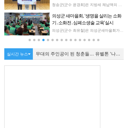
 수 있는 실무 중심으로 내실 있게 구성됐다. 특히, 복잡하고 다양해지는 현대 화재 양상에 맞춰 정확한 원인 규명과 현장 감식 역량을 기르는 데 중점을 둬, 화재 조사의 객관성과 신뢰성을 확보하는 데 주력했다. 강영래 경남소방본부 재난대응과장은 “고도화되는 화재 현장에 선제적으로 대응하기 위해서는 화재조사관의 전문성 강화는 필수적인 선결 과제”라며 “실전 중심의 맞춤형 교육과 훈련을 통해 화재 조사의 신뢰도를 한층 더 끌어올리고, 도민에게 신뢰받는 든든한 경남 소방을 만들어 가겠다”라고 강조했다. ※ 첨부: 화재조사관 직무교육 계획 1부.
청송군(군수 윤경희)은 지방세 체납액의 효율적 징수와 현장 중심의 체납 관리를 위해 ‘지방세입 체납관리단’을 이달부터 11월까지 4개월 동안 운영한다고 밝혔다. 지방세입 체납관리단은 지난 5일 경북도청 다목적홀에서 열린 ‘경상북도 지방세입 체납관리단 발대식’에 참석해 직무역량 강화교육을 이수한 뒤, 6일부터 본격적인 체납 관리 활동에 들어갔다. 체납관리단은 지방세 100만 원 미만 소액 체납자를 대상으로 전화 상담과 문자·우편 발송을 통해 납부를 안내하는 한편, 고의적인 상습 체납자에게는징수 활동을 강화하고 경제적 어려움을 겪는 생계형 체납자에게는 복지 부서와 연계한 지원이 이루어지도록 적극 안내할 방침이다. 윤경희 청송군수는 “지방세입 체납관리단 운영을 통해 성실하게 납세하는군민이 존중받는 분위기를 만들고, 생계형 체납자에게는 필요한 지원이 닿을 수 있게 하겠다”라고 말했다.
의성군 새마을회, ‘생명을 살리는 소화
기․소화전․심폐소생술 교육’실시
26 공연예술 지역유통지원사업」 선정작으로, 독창적인 작품 세계를 선보여 온 공연예술단체 양손프로젝트가 원작을 현대적인 감각으로 재해석한 연극이다. 화려한 무대장치나 특수효과 대신 배우들의 신체와 움직임, 음악적 언어만으로 환상의 세계를 구현하며, 관객의 상상력이 더해져 비로소 완성되는 무대를 선사한다. 이야기는 크리스마스이브 밤, 틸틸과 미틸 남매가 요정의 부탁을 받아 행복을 상징하는 파랑새를 찾아 떠나는 여정에서 시작된다. 두 남매는 사물과 동물들의 영혼을 불러낼 수 있는 신비한 모자를 통해 물, 불, 빵, 설탕, 개, 고양이 그리고 빛의 영혼과 함께 여행을 이어가며 다양한 세계를 경험하고, 그 과정에서 진정한 행복의 의미를 발견하게 된다. 특히 이 작품은 '행복은 멀리 있는 것이 아니라 우리 곁 가까이에 있다'는 원작의 메시지를 현대적인 감각으로 풀어내어 바쁜 일상 속 우리가 미처 발견하지 못했던 소중한 가치들을 다시 돌아보게 한다. 최소한의 무대와 소품만으로도 풍부한 상상력을 이끌어내는 연출은 관객들에게 연극만이 전할 수 있는 깊은 몰입감과 특별한 감동을 선사할 것으로 기대된다. 공연 러닝타임은 90분(인터미션 없음), 관람 연령은 만 14세 이상, 입장권은 전석 2만 원이다.
의성군(군수 최유철)은 의성군새마을회가 지난 8월 6일 의성군새마을회관에서 관내 18개 읍․면 새마을회 회장단 등 40여 명을 대상으로‘생명을 살리는소화기․소화전․심폐소생술 교육’을 실시했다고 밝혔다. 이날 교육에서는 소화기와 옥내 소화전의 올바른 사용법을 비롯해 화재발생 시 초기 대응 요령을 익히고, 심폐소생술과 자동심장충격기 사용법을직접 실습하며 실제 응급상황에 대비할 수 있는 능력을 키웠다. 특히 교육 참석자들은 화재 초기 진압의 중요성과 심정지 환자의 골든타임확보를 위해 심폐소생술의 필요성을 배우고, 반복 실습을 통해 위기 상황에서도 침착하게 대응할 수 있는 실질적인 역량을 강화하는 시간을 가졌다. 박희용 의성군새마을회장은 “화재와 응급상황은 누구에게나 예고 없이 찾아올수 있는 만큼 이번 교육이 소중한 생명과 재산을 지키는 데 큰 도움이되길 바란다”며 “앞으로도 새마을지도자들이 지역 안전지킴이로서 역할을다할 수 있도록 다양한 안전 교육을 지속적으로 추진하겠다”고 밝혔다. 최유철 의성군수는 “지역사회의 안전은 작은 관심과 올바른 대응 능력에서 시작된다”며 “새마을지도자들이 이번 교육을 통해 익힌 지식과 실습 경험을 바탕으로 각 마을에서 안전 문화 확산과 군민의 생명 보호에 앞장서주시길 바란다”고 당부했다.
무대의 주인공이 된 청춘들… 유벨톤 ‘나는 연주자다 8’
실시간 뉴스
세종경찰청, 여름철 치안현장 점검
무대의 주인공이 된 청춘들… 유벨톤 ‘나는 연주자다 8’
세종경찰청, 여름철 치안현장 점검