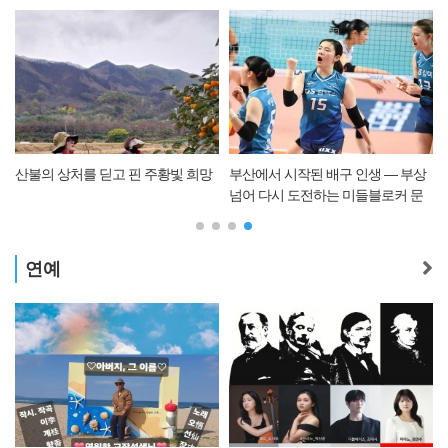
산불의 상처를 딛고 핀 주황빛 희망
부산에서 시작된 배구 인생 — 부상
넘어 다시 도전하는 미들블로커 문
명화
연예