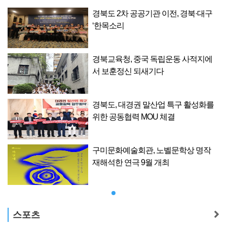
구
경북도 2차 공공기관 이전, 경북·대구
‘한목소리
에
경북교육청, 중국 독립운동 사적지에
서 보훈정신 되새기다
를
경북도, 대경권 말산업 특구 활성화를
위한 공동협력 MOU 체결
구미문화예술회관, 노벨문학상 명작
재해석한 연극 9월 개최
스포츠