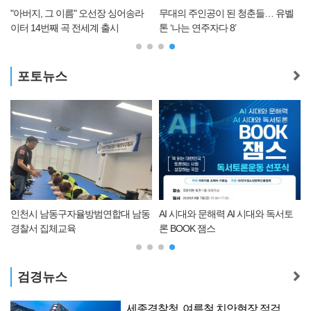
"아버지, 그 이름" 오선장 싱어송라
무대의 주인공이 된 청춘들… 유벨
이터 14번째 곡 전세계 출시
톤 ‘나는 연주자다 8’
포토뉴스
동
인천시 남동구자율방범연합대 남동
AI 시대와 문해력 AI 시대와 독서토
경찰서 집체교육
론 BOOK 잼스
검경뉴스
세종경찰청, 여름철 치안현장 점검