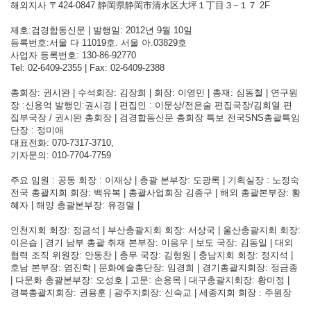
해외지사 〒424-0847 静岡県静岡市清水区大坪１丁目３−１７ 2F
제호:검경합동신문 | 발행일: 2012년 9월 10일
등록번호:서울 다 11019호. 서울 아.03829호
사업자 등록번호: 130-86-92770
Tel: 02-6409-2355 | Fax: 02-6409-2388
총회장: 권시완 | 수석회장: 김장희 | 회장: 이영민 | 총재: 심동철 | 연구원
장 :신용억 발행인:권시경 | 편집인 : 이문상/전은술 편집국장/김희열 편
집부국장 / 권시완 총회장 | 검경합동신문 총회장 특보 전국SNS총괄특임
단장 : 정미애
대표전화: 070-7317-3710,
기자문의: 010-7704-7759
주요 임원 : 공동 회장 : 이재상 | 총괄 본부장: 도광록 | 기획실장 : 노정숙
전국 총괄지회 회장: 백유복 | 총괄사업회장 김종구 | 해외 총괄본부장: 황
혜자 | 해양 총괄본부장: 유경열 |
인천지회 회장: 정금석 | 부산총괄지회 회장: 서상국 | 울산총괄지회 회장:
이은습 | 경기 남부 총괄 취재 본부장: 이응우 | 보도 국장: 김동일 | 대외
협력 조직 위원장: 안동찬 | 총무 국장: 김형원 | 충남지회 회장: 정지석 |
호남 본부장: 염진학 | 문화예술총단장: 임경희 | 경기총괄지회장: 정금종
| 다문화 총괄본부장: 오성호 | 고문: 손용목 | 대구총괄지회장: 황미정 |
경북총괄지회장: 권용훈 | 광주지회장: 신숙교 | 세종지회 회장 : 주원장