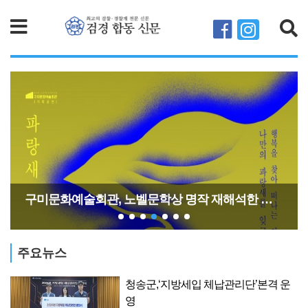
검색
구미문화예술회관, 노벨문학상 명작 재해석한 연극 9월 개최
주요뉴스
인
청송군,‘지방세입 체납관리단’본격 운
영