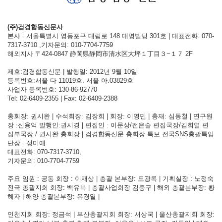
(주)검경합동신문사
본사 : 서울특별시 영등포구 대림로 148 대명빌딩 301호 | 대표전화: 070-
7317-3710 ,기자문의: 010-7704-7759
해외지사 〒424-0847 静岡県静岡市清水区大坪１丁目３−１７ 2F
제호:검경합동신문 | 발행일: 2012년 9월 10일
등록번호:서울 다 11019호. 서울 아.03829호
사업자 등록번호: 130-86-92770
Tel: 02-6409-2355 | Fax: 02-6409-2388
총회장: 권시완 | 수석회장: 김장희 | 회장: 이영민 | 총재: 심동철 | 연구원
장 :신용억 발행인:권시경 | 편집인 : 이문상/전은술 편집국장/김희열 편
집부국장 / 권시완 총회장 | 검경합동신문 총회장 특보 전국SNS총괄특임
단장 : 정미애
대표전화: 070-7317-3710,
기자문의: 010-7704-7759
주요 임원 : 공동 회장 : 이재상 | 총괄 본부장: 도광록 | 기획실장 : 노정숙
전국 총괄지회 회장: 백유복 | 총괄사업회장 김종구 | 해외 총괄본부장: 황
혜자 | 해양 총괄본부장: 유경열 |
인천지회 회장: 정금석 | 부산총괄지회 회장: 서상국 | 울산총괄지회 회장: