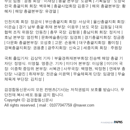
주요 임원 : 공동 회장 : 이재상 | 총괄 본부장: 도광록 | 기획실장 : 노정숙
전국 총괄지회 회장: 백유복 | 총괄사업회장 김종구 | 해외 총괄본부장: 황
혜자 | 해양 총괄본부장: 유경열 |
인천지회 회장: 정금석 | 부산총괄지회 회장: 서상국 | 울산총괄지회 회장:
이은습 | 경기 남부 총괄 취재 본부장: 이응우 | 보도 국장: 김동일 | 대외
협력 조직 위원장: 안동찬 | 총무 국장: 김형원 | 충남지회 회장: 정지석 |
호남 본부장: 염진학 | 문화예술총단장: 임경희 | 경기총괄지회장: 정금종
| 다문화 총괄본부장: 오성호 | 고문: 손용목 | 대구총괄지회장: 황미정 |
경북총괄지회장: 권용훈 | 광주지회장: 신숙교 | 세종지회 회장 : 주원장
국회 출입기자: 김상억 기자ㅣ부울경취재본부회장:진승백 해양 총괄 기
자단: 정영식. 이영철. 명중근. 기자 | 미디어 본부장: 이상웅 | 미디어 국
장: 이종학 중앙위 본부장: 서복관 | 사무국장: 백명현, 박정현 | 연예부 총
단장: 나광진 | 취재부장: 전은술.이윤택 | 무술체육계 단장: 임광영 | 무술
체육계 부단장: 김치성 |
검경합동신문사의 모든 컨텐츠(기사)는 저작권법의 보호를 받습니다, 무
단전재.복사.배포.등을 금지 합니다.
Copyright ⓒ 검경합동신문사
All rights reserved. | mail : 01077047759 @naver.com