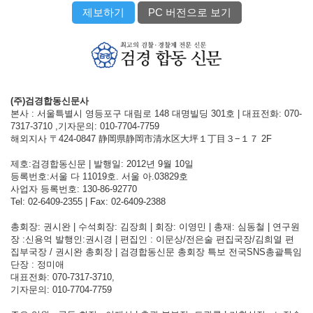
제보하기
PC 버전으로 보기
(주)검경합동신문사
본사 : 서울특별시 영등포구 대림로 148 대명빌딩 301호 | 대표전화: 070-
7317-3710 ,기자문의: 010-7704-7759
해외지사 〒424-0847 静岡県静岡市清水区大坪１丁目３−１７ 2F
제호:검경합동신문 | 발행일: 2012년 9월 10일
등록번호:서울 다 11019호. 서울 아.03829호
사업자 등록번호: 130-86-92770
Tel: 02-6409-2355 | Fax: 02-6409-2388
총회장: 권시완 | 수석회장: 김장희 | 회장: 이영민 | 총재: 심동철 | 연구원
장 :신용억 발행인:권시경 | 편집인 : 이문상/전은술 편집국장/김희열 편
집부국장 / 권시완 총회장 | 검경합동신문 총회장 특보 전국SNS총괄특임
단장 : 정미애
대표전화: 070-7317-3710,
기자문의: 010-7704-7759