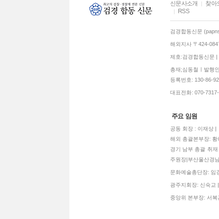
신문사소개
찾아
RSS
검경합동신문 (papns.
해외지사 〒424-0
제호:검경합동신문 | 발
총재;심동철ㅣ발행인:
등록번호: 130-86-92770
대표전화: 070-7317-3
주요 임원
공동 회장 : 이재상 
해외 총괄본부장: 황혜
경기 남부 총괄 취재 
주원장|부산울산경남
문화예술총단장: 임경희
광주지회장: 신숙교 |
중앙위 본부장: 서복관