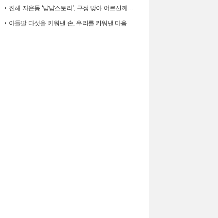
진해 자은동 ‘냠냠스토리’, 구정 맞아 어르신께 ‘따뜻한 한 끼, 떡국’…
아들딸 다섯을 키워낸 손, 우리를 키워낸 마음