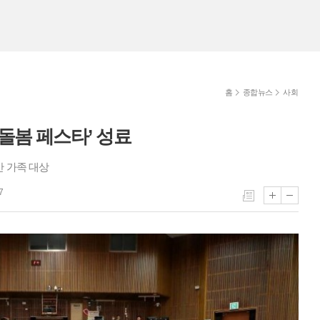
홈
종합뉴스
사회
돌봄 페스타’ 성료
반 가족 대상
7