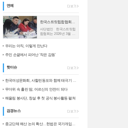
연예
한국스트릿힙합협회, 몽골 친바트 노민 재단과 업무협약 체결
사단법인 한국스트릿힙
합협회는 2026년 3월 26
일 몽골의 재단법인 친바
트 노민과 업무협약
우리는 아직, 이렇게 만난다
(MOU)을 체결했다고 밝
혔다. 사진1) 한국스트릿
주민 손끝에서 피어난 ‘작은 감동’
힙합협회와...
핫이슈
한국여성문화회, 사할린동포와 함께 태극기 그리며 ‘나라 사랑’ 되새겨
무더위 속 흘린 땀, 어르신의 안전이 되다
해울림 봉사단, 창설 후 첫 공식 봉사활동 펼쳐
검경뉴스
종교단체 해산 논의 확산…헌법은 국가개입의 한계를 어떻게 보나