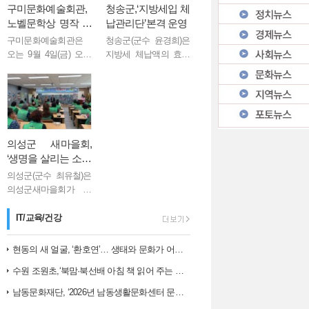
구미문화예술회관,
청송군,‘지방세입 체
노벨문학상 명작 재
납관리단’본격 운영
해석한 연극 <파랑
구미문화예술회관은
청송군(군수 윤경희)은
새> 9월 개최
오는 9월 4일(금) 오후
지방세 체납액의 효율
7시 30분과 9월 5일(토)
적 징수와 현장 중심의
인천시 남동구자율방…
오후 3시, 구미문화예
체납 관리를 위해 ‘지방
술회관 소공연장에서
세입 체납관리단’을 이
노벨문학상 수상 작가
달부터 11월까지 4개월
인 벨기에 극작가 모리
동안 운영한다고 밝혔
스 마테를링크의 불...
다. 지방세입 ...
의성군 새마을회,
‘생명을 살리는 소화
AI 시대와 문해력…
기․소화전․심폐소
의성군(군수 최유철)은
생술 교육’실시
의성군새마을회가 지
난 8월 6일 의성군새마
을회관에서 관내 18개
IT/교육/건강
읍․면 새마을회 회장단
등 40여 명을 대상으
현동의 새 얼굴, ‘환호연’… 생태와 문화가 어우러진 주민 명소로 거듭나…
로‘생명을 살리는소화
수원 조원초,‘북맘·북선배 아침 책 읽어 주는 날’운영
기․소화전․심폐소생술
교...
남동문화재단, ‘2026년 남동생활문화센터 문화예술 교육 아카데미 1학…