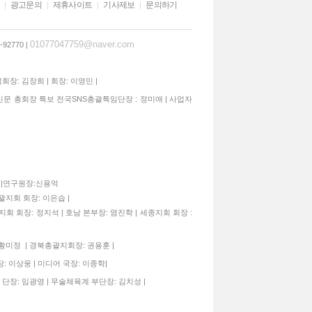
광고문의
제휴사이트
기사제보
문의하기
01077047759@naver.com
92770 |
석회장: 김장희 | 회장: 이영민 |
신문 총회장 특보 전국SNS총괄특임단장 : 정미애 | 사업자
종구|연구원장:신용억
괄지회 회장: 이은습 |
지회 회장: 정지석 | 호남 본부장: 염진학 | 세종지회 회장 :
 황미정 | 경북총괄지회장: 권용훈 |
: 이상웅 | 미디어 국장: 이종학|
 단장: 임광영 | 무술체육계 부단장: 김치성 |