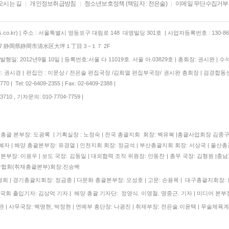
오시는 길
개인정보취급방침
청소년보호정책 (책임자 : 전은술)
이메일 무단수집거부
co.kr) | 주소 : 서울특별시 영등포구 대림로 148 대명빌딩 301호 | 사업자등록번호 : 130-86-
847 静岡県静岡市清水区大坪１丁目３−１７ 2F
행일: 2012년9월 10일 | 등록번호:서울 다 11019호. 서울 아.03829호 | 총회장: 권시완 | 수
 권시경 | 편집인 : 이문상 / 전은술 편집국장 /김희열 편집부국장/ 권시완 총회장 | 검경합동
 | Tel: 02-6409-2355 | Fax: 02-6409-2388 |
710 , 기자문의: 010-7704-7759 |
| 총괄 본부장: 도광록 | 기획실장 : 노정숙 | 전국 총괄지회 회장: 백유복 |총괄사업회장 김
자 | 해양 총괄본부장: 유경열 | 인천지회 회장: 정금석 | 부산총괄지회 회장: 서상국 | 울산총
본부장: 이응우 | 보도 국장: 김동일 | 대외협력 조직 위원장: 안동찬 | 총무 국장: 김형원 |충남
협회(취재총괄본부)회장:진승백
 | 경기총괄지회장: 정금종 | 다문화 총괄본부장: 오성호 | 고문: 손용목 | 대구총괄지회장:
국회 출입기자: 김상억 기자 | 해양 총괄 기자단: 정영식. 이영철. 명중근. 기자 | 미디어 본부장
 | 사무국장: 백명현, 박정현 | 연예부 총단장: 나광진 | 취재부장: 전은술.이윤택 | 무술체육계