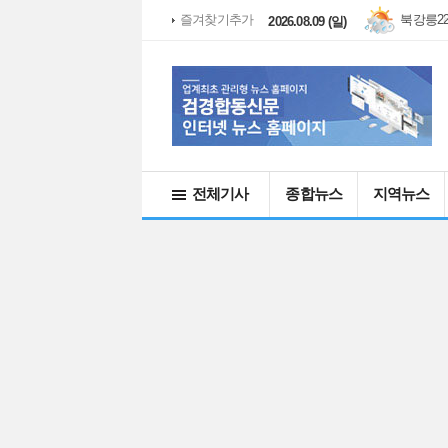
북강릉
2
즐겨찾기추가
2026.08.09 (일)
전체기사
종합뉴스
지역뉴스