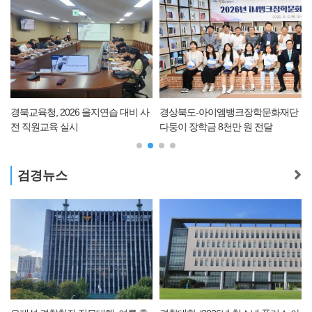
담
경북교육청, 2026 을지연습 대비 사
경상북도-아이엠뱅크장학문화재단
전 직원교육 실시
다둥이 장학금 8천만 원 전달
검경뉴스