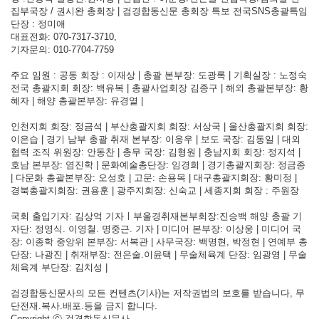
집부국장 / 권시완 총회장 | 검경합동신문 총회장 특보 전국SNS총괄특임
단장 : 정미애
대표전화: 070-7317-3710,
기자문의: 010-7704-7759
주요 임원 : 공동 회장 : 이재상 | 총괄 본부장: 도광록 | 기획실장 : 노정숙
전국 총괄지회 회장: 백유복 | 총괄사업회장 김종구 | 해외 총괄본부장: 황
혜자 | 해양 총괄본부장: 유경열 |
인천지회 회장: 정금석 | 부산총괄지회 회장: 서상국 | 울산총괄지회 회장:
이은습 | 경기 남부 총괄 취재 본부장: 이응우 | 보도 국장: 김동일 | 대외
협력 조직 위원장: 안동찬 | 총무 국장: 김형원 | 충남지회 회장: 정지석 |
호남 본부장: 염진학 | 문화예술총단장: 임경희 | 경기총괄지회장: 정금종
| 다문화 총괄본부장: 오성호 | 고문: 손용목 | 대구총괄지회장: 황미정 |
경북총괄지회장: 권용훈 | 광주지회장: 신숙교 | 세종지회 회장 : 주원장
국회 출입기자: 김상억 기자ㅣ부울경취재본부회장:진승백 해양 총괄 기
자단: 정영식. 이영철. 명중근. 기자 | 미디어 본부장: 이상웅 | 미디어 국
장: 이종학 중앙위 본부장: 서복관 | 사무국장: 백명현, 박정현 | 연예부 총
단장: 나광진 | 취재부장: 전은술.이윤택 | 무술체육계 단장: 임광영 | 무술
체육계 부단장: 김치성 |
검경합동신문사의 모든 컨텐츠(기사)는 저작권법의 보호를 받습니다, 무
단전재.복사.배포.등을 금지 합니다.
Copyright ⓒ 검경합동신문사