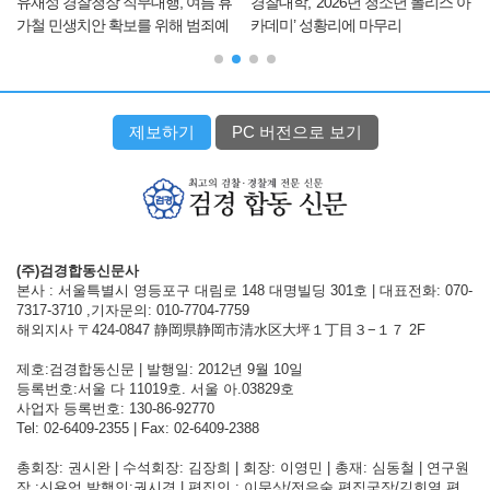
유재성 경찰청장 직무대행, 여름 휴
경찰대학, ‘2026년 청소년 폴리스 아
가철 민생치안 확보를 위해 범죄예
카데미’ 성황리에 마무리
방 순찰 및 교통안전 점검
제보하기
PC 버전으로 보기
(주)검경합동신문사
본사 : 서울특별시 영등포구 대림로 148 대명빌딩 301호 | 대표전화: 070-
7317-3710 ,기자문의: 010-7704-7759
해외지사 〒424-0847 静岡県静岡市清水区大坪１丁目３−１７ 2F
제호:검경합동신문 | 발행일: 2012년 9월 10일
등록번호:서울 다 11019호. 서울 아.03829호
사업자 등록번호: 130-86-92770
Tel: 02-6409-2355 | Fax: 02-6409-2388
총회장: 권시완 | 수석회장: 김장희 | 회장: 이영민 | 총재: 심동철 | 연구원
장 :신용억 발행인:권시경 | 편집인 : 이문상/전은술 편집국장/김희열 편