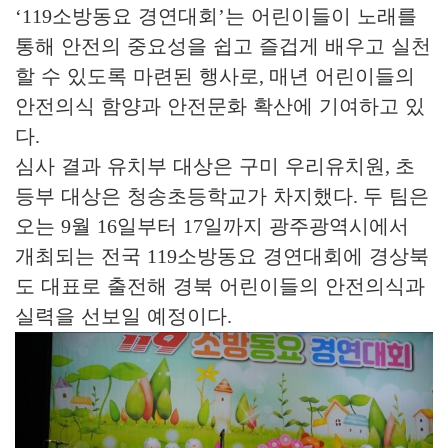
‘119
소방동요 경연대회
’
는 어린이들이 노래를
통해 안전의 중요성을 쉽고 즐겁게 배우고 실천
할 수 있도록 마련된 행사로
,
매년 어린이들의
안전의식 함양과 안전문화 확산에 기여하고 있
다
.
심사 결과 유치부 대상은 구미 우리유치원
,
초
등부 대상은 청송초등학교가 차지했다
.
두 팀은
오는
9
월
16
일부터
17
일까지 광주광역시에서
개최되는 전국
119
소방동요 경연대회에 경상북
도 대표로 출전해 경북 어린이들의 안전의식과
실력을 선보일 예정이다
.