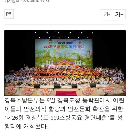
기사입력 2026.06.10 17:51
가+
가-
경북소방본부는
9
일 경북도청 동락관에서 어린
이들의 안전의식 함양과 안전문화 확산을 위한
‘
제
26
회 경상북도
119
소방동요 경연대회
’
를 성
황리에 개최했다
.