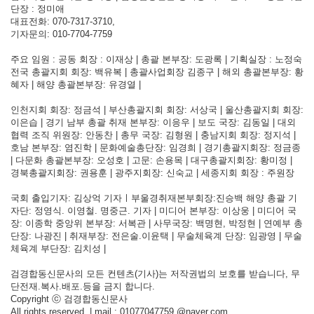
단장 : 정미애
대표전화: 070-7317-3710,
기자문의: 010-7704-7759
주요 임원 : 공동 회장 : 이재상 | 총괄 본부장: 도광록 | 기획실장 : 노정숙
전국 총괄지회 회장: 백유복 | 총괄사업회장 김종구 | 해외 총괄본부장: 황
혜자 | 해양 총괄본부장: 유경열 |
인천지회 회장: 정금석 | 부산총괄지회 회장: 서상국 | 울산총괄지회 회장:
이은습 | 경기 남부 총괄 취재 본부장: 이응우 | 보도 국장: 김동일 | 대외
협력 조직 위원장: 안동찬 | 총무 국장: 김형원 | 충남지회 회장: 정지석 |
호남 본부장: 염진학 | 문화예술총단장: 임경희 | 경기총괄지회장: 정금종
| 다문화 총괄본부장: 오성호 | 고문: 손용목 | 대구총괄지회장: 황미정 |
경북총괄지회장: 권용훈 | 광주지회장: 신숙교 | 세종지회 회장 : 주원장
국회 출입기자: 김상억 기자ㅣ부울경취재본부회장:진승백 해양 총괄 기
자단: 정영식. 이영철. 명중근. 기자 | 미디어 본부장: 이상웅 | 미디어 국
장: 이종학 중앙위 본부장: 서복관 | 사무국장: 백명현, 박정현 | 연예부 총
단장: 나광진 | 취재부장: 전은술.이윤택 | 무술체육계 단장: 임광영 | 무술
체육계 부단장: 김치성 |
검경합동신문사의 모든 컨텐츠(기사)는 저작권법의 보호를 받습니다, 무
단전재.복사.배포.등을 금지 합니다.
Copyright ⓒ 검경합동신문사
All rights reserved. | mail : 01077047759 @naver.com