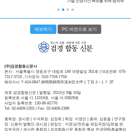
가철 민생치안 확보를 위해 범죄예
방 순찰 및 교통안전 점검
제보하기
PC 버전으로 보기
(주)검경합동신문사
본사 : 서울특별시 영등포구 대림로 148 대명빌딩 301호 | 대표전화: 070-
7317-3710 ,기자문의: 010-7704-7759
해외지사 〒424-0847 静岡県静岡市清水区大坪１丁目３−１７ 2F
제호:검경합동신문 | 발행일: 2012년 9월 10일
등록번호:서울 다 11019호. 서울 아.03829호
사업자 등록번호: 130-86-92770
Tel: 02-6409-2355 | Fax: 02-6409-2388
총회장: 권시완 | 수석회장: 김장희 | 회장: 이영민 | 총재: 심동철 | 연구원
장 :신용억 발행인:권시경 | 편집인 : 이문상/전은술 편집국장/김희열 편
집부국장 / 권시완 총회장 | 검경합동신문 총회장 특보 전국SNS총괄특임