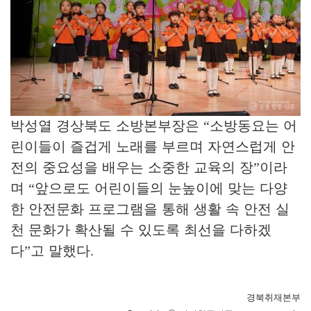
박성열 경상북도 소방본부장은
“
소방동요는 어
린이들이 즐겁게 노래를 부르며 자연스럽게 안
전의 중요성을 배우는 소중한 교육의 장
”
이라
며
“
앞으로도 어린이들의 눈높이에 맞는 다양
한 안전문화 프로그램을 통해 생활 속 안전 실
천 문화가 확산될 수 있도록 최선을 다하겠
다
”
고 말했다
.
경북취재본부