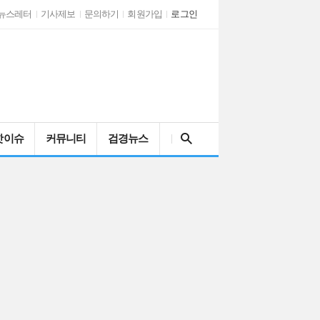
뉴스레터
기사제보
문의하기
회원가입
로그인
검색어를 입력해주세요
핫이슈
커뮤니티
검경뉴스
인천시 남동구자율방…
AI 시대와 문해력…