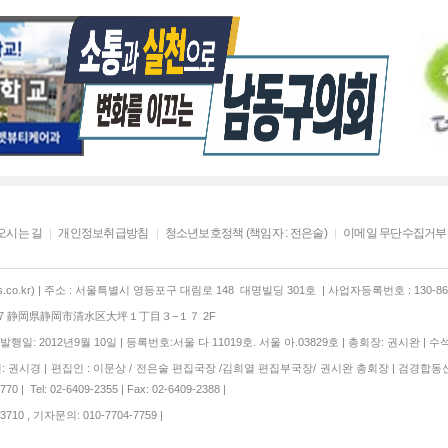
오시는 길
개인정보취급방침
청소년보호정책 (책임자 : 전은술)
이메일 무단수집거부
co.kr) | 주소 : 서울특별시 영등포구 대림로 148 대명빌딩 301호 | 사업자등록번호 : 130-86-
847 静岡県静岡市清水区大坪１丁目３−１７ 2F
행일: 2012년9월 10일 | 등록번호:서울 다 11019호. 서울 아.03829호 | 총회장: 권시완 | 수
 권시경 | 편집인 : 이문상 / 전은술 편집국장 /김희열 편집부국장/ 권시완 총회장 | 검경합동
 | Tel: 02-6409-2355 | Fax: 02-6409-2388 |
710 , 기자문의: 010-7704-7759 |