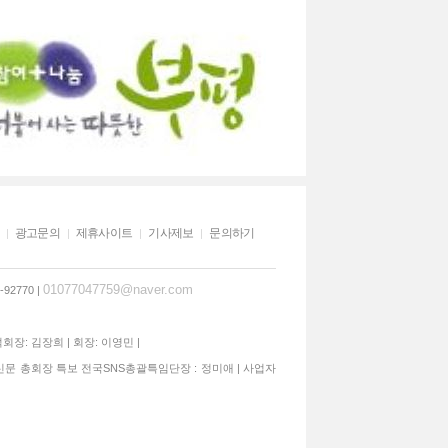
광고문의
제휴사이트
기사제보
문의하기
01077047759@naver.com
92770 |
석회장: 김장희 | 회장: 이영민 |
신문 총회장 특보 전국SNS총괄특임단장 : 정미애 | 사업자