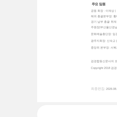
주요 임원
공동 회장 : 이재상 
해외 총괄본부장: 황혜
경기 남부 총괄 취재 
주원장|부산울산경남
문화예술총단장: 임경희
광주지회장: 신숙교 |
중앙위 본부장: 서복관
검경합동신문사의 모든
Copyright 2018 검경
최종편집
: 2026.08