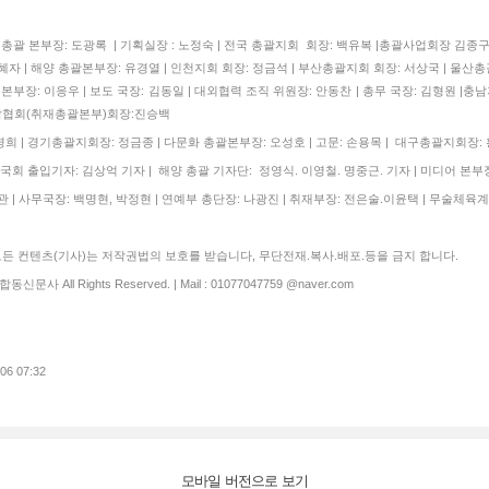
| 총괄 본부장: 도광록 | 기획실장 : 노정숙 | 전국 총괄지회 회장: 백유복 |총괄사업회장 김
자 | 해양 총괄본부장: 유경열 | 인천지회 회장: 정금석 | 부산총괄지회 회장: 서상국 | 울산총
본부장: 이응우 | 보도 국장: 김동일 | 대외협력 조직 위원장: 안동찬 | 총무 국장: 김형원 |충남
협회(취재총괄본부)회장:진승백
 | 경기총괄지회장: 정금종 | 다문화 총괄본부장: 오성호 | 고문: 손용목 | 대구총괄지회장:
국회 출입기자: 김상억 기자 | 해양 총괄 기자단: 정영식. 이영철. 명중근. 기자 | 미디어 본부장
 | 사무국장: 백명현, 박정현 | 연예부 총단장: 나광진 | 취재부장: 전은술.이윤택 | 무술체육계
 컨텐츠(기사)는 저작권법의 보호를 받습니다, 무단전재.복사.배포.등을 금지 합니다.
합동신문사 All Rights Reserved. | Mail : 01077047759 @naver.com
.06 07:32
모바일 버전으로 보기