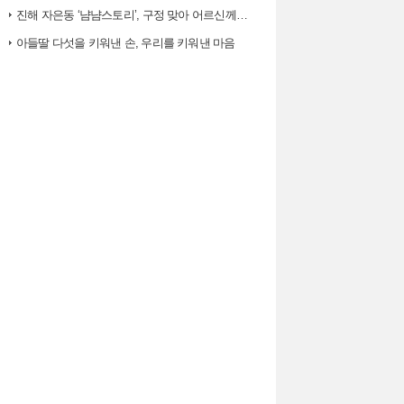
진해 자은동 ‘냠냠스토리’, 구정 맞아 어르신께 ‘따뜻한 한 끼, 떡국’…
아들딸 다섯을 키워낸 손, 우리를 키워낸 마음