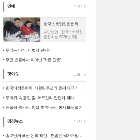
연예
한국스트릿힙합협회, 몽골 친바트 노민 재단과 업무협약 체결
사단법인 한국스트릿힙
합협회는 2026년 3월 26
일 몽골의 재단법인 친바
트 노민과 업무협약
우리는 아직, 이렇게 만난다
(MOU)을 체결했다고 밝
혔다. 사진1) 한국스트릿
주민 손끝에서 피어난 ‘작은 감동’
힙합협회와...
핫이슈
한국여성문화회, 사할린동포와 함께 태극기 그리며 ‘나라 사랑’ 되새겨
무더위 속 흘린 땀, 어르신의 안전이 되다
해울림 봉사단, 창설 후 첫 공식 봉사활동 펼쳐
검경뉴스
종교단체 해산 논의 확산…헌법은 국가개입의 한계를 어떻게 보나