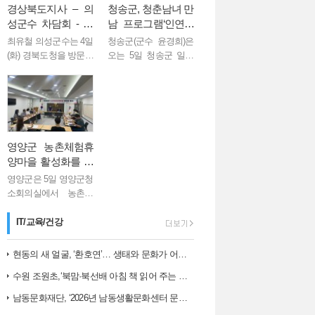
경상북도지사 – 의
청송군, 청춘남녀 만
성군수 차담회 - 의
남 프로그램‘인연정
성군 주요 현안사업
원 시즌2’ 원데이 소
최유철 의성군수는 4일
청송군(군수 윤경희)은
지원 건의 -
모임 행사 개…
(화) 경북도청을 방문해
오는 5일 청송군 일원
이철우 도지사와 차담
에서 청춘남녀 만남 프
회를 갖고 의성군 주요
로그램 ‘인연정원 시즌
사업에 대한 건의 및 도
2’ 원데이 소모임 행사
차원의 협력 방안을 논
를 개최한다. 이번 행사
의했다. 이번 차담회는
는 지역 청춘남녀들이
지역 현안의...
일상에서 ...
영양군 농촌체험휴
양마을 활성화를 위
한 간담회 개최
영양군은 5일 영양군청
소회의실에서 농촌체
험휴양마을 운영 활성
화를 위한 대표자 간담
IT/교육/건강
회를 개최하였다. 이번
간담회에는 농촌체험
현동의 새 얼굴, ‘환호연’… 생태와 문화가 어우러진 주민 명소로 거듭나…
휴양마을 위원장 및 사
수원 조원초,‘북맘·북선배 아침 책 읽어 주는 날’운영
무장, 농업축산과장 ...
남동문화재단, ‘2026년 남동생활문화센터 문화예술 교육 아카데미 1학…