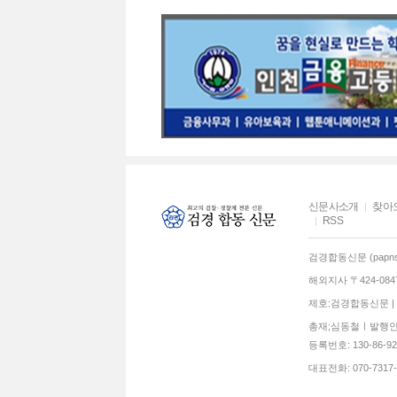
신문사소개
찾아
RSS
검경합동신문 (papns.
해외지사 〒424-0
제호:검경합동신문 | 발
총재;심동철ㅣ발행인:
등록번호: 130-86-92770
대표전화: 070-7317-3