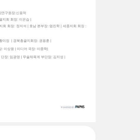
종구|연구원장:신용억
괄지회 회장: 이은습 |
지회 회장: 정지석 | 호남 본부장: 염진학 | 세종지회 회장 :
 황미정 | 경북총괄지회장: 권용훈 |
: 이상웅 | 미디어 국장: 이종학|
 단장: 임광영 | 무술체육계 부단장: 김치성 |