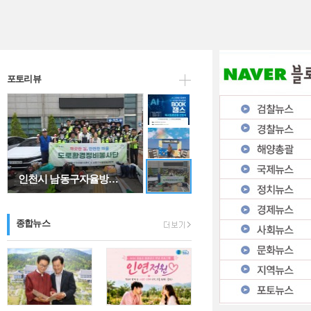
"아버지, 그 이름…
포토리뷰
인천시 남동구자율방…
종합뉴스
AI 시대와 문해력…