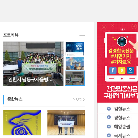
"아버지, 그 이름…
포토리뷰
인천시 남동구자율방…
종합뉴스
AI 시대와 문해력…