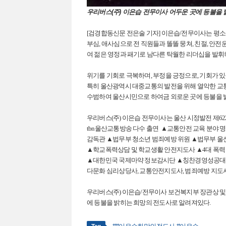
우리버스(주) 이은습 전무이사 어두운 곳에 등불을
[검경합동신문 전은술 기자] 이은습/전무이사는 평소
부심, 애사심으로 전 직원들과 똘똘 뭉쳐, 친절, 안전
여 젊은 영정과 패기로 남다른 탁월한 리더십을 발휘
위기를 기회로 극복하며, 부정을 긍정으로, 기회가 있
특히 울산광역시 대중교통의 발전을 위해 열악한 교통
수범하여 울산시민으로 하여금 외로운 곳에 등불을 
우리버스(주) 이은습 전무이사는 울산 시정발전 제62
tbn울산교통방송 다수 출연 ▲교통안전 교육 분야
감독관 ▲법무부 청소년 범죄예방 위원 ▲법무부 울
▲학교폭력상담 및 학교생활 안전지도사 ▲4대 폭력
▲대한민국 국제마약 정보감시단 ▲칭찬경영성공
다문화 심리상당사, 교통안전지도사, 범죄예방 지도사
우리버스(주) 이은습/전무이사 보건복지부 장관상 및
에 등불을 밝히는 희망의 전도사로 알려져있다.