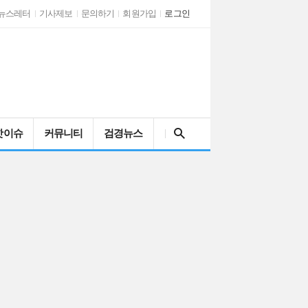
뉴스레터
기사제보
문의하기
회원가입
로그인
검색어를 입력해주세요
핫이슈
커뮤니티
검경뉴스
인천시 남동구자율방…
AI 시대와 문해력…