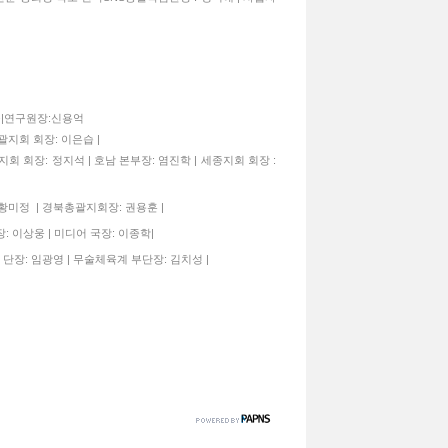
종구|연구원장:신용억
괄지회 회장: 이은습 |
지회 회장: 정지석 | 호남 본부장: 염진학 | 세종지회 회장 :
 황미정 | 경북총괄지회장: 권용훈 |
: 이상웅 | 미디어 국장: 이종학|
 단장: 임광영 | 무술체육계 부단장: 김치성 |