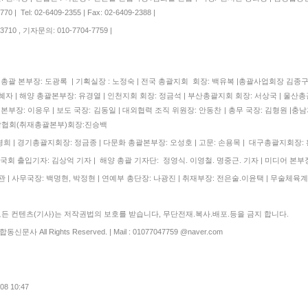
 | Tel: 02-6409-2355 | Fax: 02-6409-2388 |
710 , 기자문의: 010-7704-7759 |
| 총괄 본부장: 도광록 | 기획실장 : 노정숙 | 전국 총괄지회 회장: 백유복 |총괄사업회장 김
자 | 해양 총괄본부장: 유경열 | 인천지회 회장: 정금석 | 부산총괄지회 회장: 서상국 | 울산총
본부장: 이응우 | 보도 국장: 김동일 | 대외협력 조직 위원장: 안동찬 | 총무 국장: 김형원 |충남
협회(취재총괄본부)회장:진승백
 | 경기총괄지회장: 정금종 | 다문화 총괄본부장: 오성호 | 고문: 손용목 | 대구총괄지회장:
국회 출입기자: 김상억 기자 | 해양 총괄 기자단: 정영식. 이영철. 명중근. 기자 | 미디어 본부장
 | 사무국장: 백명현, 박정현 | 연예부 총단장: 나광진 | 취재부장: 전은술.이윤택 | 무술체육계
 컨텐츠(기사)는 저작권법의 보호를 받습니다, 무단전재.복사.배포.등을 금지 합니다.
합동신문사 All Rights Reserved. | Mail : 01077047759 @naver.com
.08 10:47