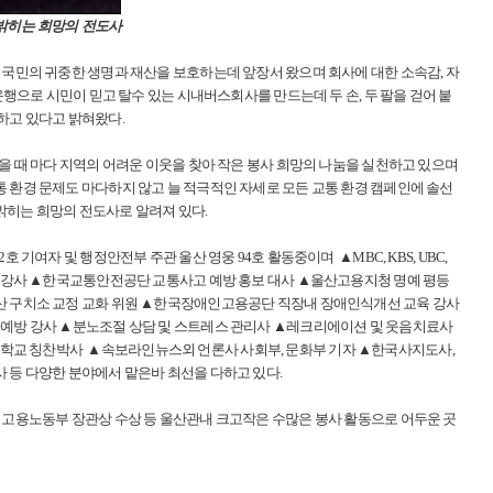
 밝히는 희망의 전도사
 국민의 귀중한 생명과 재산을 보호하는데 앞장서 왔으며 회사에 대한 소속감, 자
운행으로 시민이 믿고 탈수 있는 시내버스회사를 만드는데 두 손, 두 팔을 걷어 붙
하고 있다고 밝혀왔다.
을 때 마다 지역의 어려운 이웃을 찾아 작은 봉사 희망의 나눔을 실천하고 있으며
 환경 문제도 마다하지 않고 늘 적극적인 자세로 모든 교통 환경 캠페인에 솔선
밝히는 희망의 전도사로 알려져 있다.
2호 기여자 및 행정안전부 주관 울산 영웅 94호 활동중이며
▲
MBC, KBS, UBC,
 명강사 ▲한국교통안전공단 교통사고 예방 홍보 대사 ▲울산고용지청 명예 평등
산 구치소 교정 교화 위원 ▲한국장애인고용공단 직장내 장애인식개선 교육 강사
 예방 강사 ▲분노조절 상담 및 스트레스 관리사 ▲레크리에이션 및 웃음치료사
대학교 칭찬박사
▲
속보라인뉴스외 언론사 사회부, 문화부 기자 ▲한국사지도사,
 등 다양한 분야에서 맡은바 최선을 다하고 있다.
 고용노동부 장관상 수상 등 울산관내 크고작은 수많은 봉사 활동으로
어두운 곳