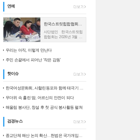
연예
한국스트릿힙합협회, 몽골 친바트 노민 재단과 업무협약 체결
사단법인 한국스트릿힙
합협회는 2026년 3월 26
일 몽골의 재단법인 친바
트 노민과 업무협약
우리는 아직, 이렇게 만난다
(MOU)을 체결했다고 밝
혔다. 사진1) 한국스트릿
주민 손끝에서 피어난 ‘작은 감동’
힙합협회와...
핫이슈
한국여성문화회, 사할린동포와 함께 태극기 그리며 ‘나라 사랑’ 되새겨
무더위 속 흘린 땀, 어르신의 안전이 되다
해울림 봉사단, 창설 후 첫 공식 봉사활동 펼쳐
검경뉴스
종교단체 해산 논의 확산…헌법은 국가개입의 한계를 어떻게 보나