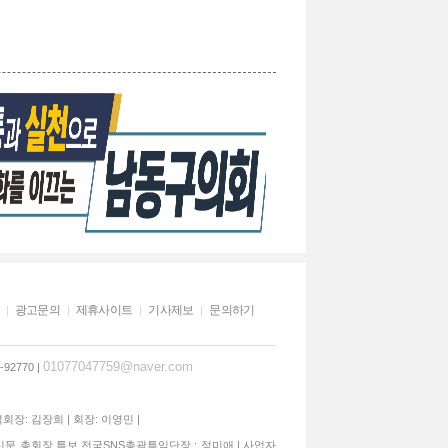
광고문의
제휴사이트
기사제보
문의하기
01077047759@naver.com
92770 |
석회장: 김장희 | 회장: 이영민 |
신문 총회장 특보 전국SNS총괄특임단장 : 정미애 | 사업자