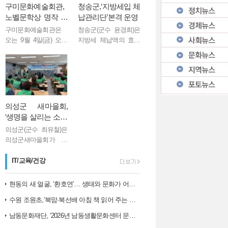
구미문화예술회관,
청송군,‘지방세입 체
노벨문학상 명작 재
납관리단’본격 운영
해석한 연극 <파랑
구미문화예술회관은
청송군(군수 윤경희)은
새> 9월 개최
오는 9월 4일(금) 오후
지방세 체납액의 효율
7시 30분과 9월 5일(토)
적 징수와 현장 중심의
오후 3시, 구미문화예
체납 관리를 위해 ‘지방
술회관 소공연장에서
세입 체납관리단’을 이
노벨문학상 수상 작가
달부터 11월까지 4개월
인 벨기에 극작가 모리
동안 운영한다고 밝혔
스 마테를링크의 불...
다. 지방세입 ...
의성군 새마을회,
‘생명을 살리는 소화
기․소화전․심폐소
의성군(군수 최유철)은
생술 교육’실시
의성군새마을회가 지
난 8월 6일 의성군새마
을회관에서 관내 18개
IT/교육/건강
읍․면 새마을회 회장단
등 40여 명을 대상으
현동의 새 얼굴, ‘환호연’… 생태와 문화가 어우러진 주민 명소로 거듭나…
로‘생명을 살리는소화
수원 조원초,‘북맘·북선배 아침 책 읽어 주는 날’운영
기․소화전․심폐소생술
교...
남동문화재단, ‘2026년 남동생활문화센터 문화예술 교육 아카데미 1학…