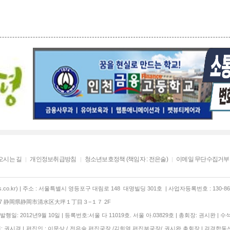
오시는 길
개인정보취급방침
청소년보호정책 (책임자 : 전은술)
이메일 무단수집거부
co.kr) | 주소 : 서울특별시 영등포구 대림로 148 대명빌딩 301호 | 사업자등록번호 : 130-86-
847 静岡県静岡市清水区大坪１丁目３−１７ 2F
행일: 2012년9월 10일 | 등록번호:서울 다 11019호. 서울 아.03829호 | 총회장: 권시완 | 수
 권시경 | 편집인 : 이문상 / 전은술 편집국장 /김희열 편집부국장/ 권시완 총회장 | 검경합동