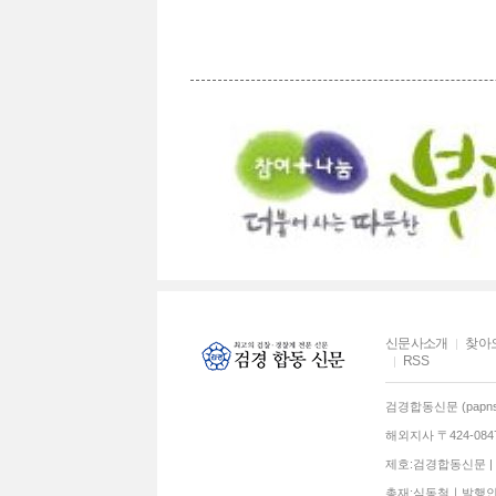
신문사소개
찾아
RSS
검경합동신문 (papns.
해외지사 〒424-0
제호:검경합동신문 | 발
총재;심동철ㅣ발행인: