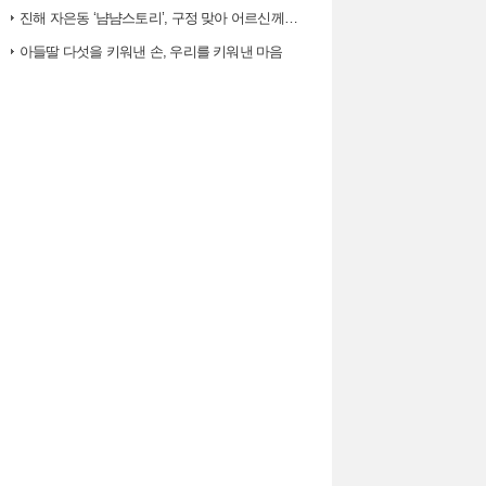
진해 자은동 ‘냠냠스토리’, 구정 맞아 어르신께 ‘따뜻한 한 끼, 떡국’…
아들딸 다섯을 키워낸 손, 우리를 키워낸 마음