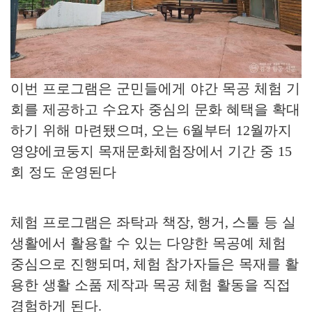
이번 프로그램은 군민들에게 야간 목공 체험 기
회를 제공하고 수요자 중심의 문화 혜택을 확대
하기 위해 마련됐으며
,
오는
6
월부터
12
월까지
영양에코둥지 목재문화체험장에서 기간 중
15
회 정도 운영된다
체험 프로그램은 좌탁과 책장
,
행거
,
스툴 등 실
생활에서 활용할 수 있는 다양한 목공예 체험
중심으로 진행되며
,
체험 참가자들은 목재를 활
용한 생활 소품 제작과 목공 체험 활동을 직접
경험하게 된다
.