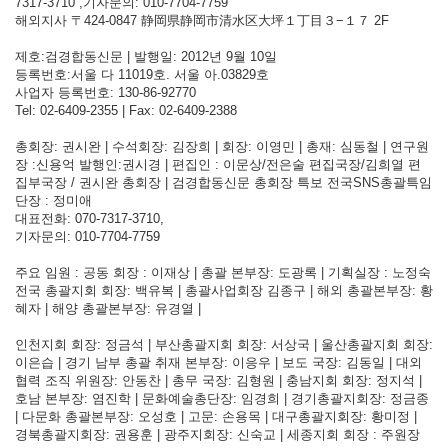
7317-3710 ,기자문의: 010-7704-7759
해외지사 〒424-0847 静岡県静岡市清水区大坪１丁目３−１７ 2F
제호:검경합동신문 | 발행일: 2012년 9월 10일
등록번호:서울 다 11019호. 서울 아.03829호
사업자 등록번호: 130-86-92770
Tel: 02-6409-2355 | Fax: 02-6409-2388
총회장: 권시완 | 수석회장: 김장희 | 회장: 이영민 | 총재: 심동철 | 연구원
장 :신용억 발행인:권시경 | 편집인 : 이문상/전은술 편집국장/김희열 편
집부국장 / 권시완 총회장 | 검경합동신문 총회장 특보 전국SNS총괄특임
단장 : 정미애
대표전화: 070-7317-3710,
기자문의: 010-7704-7759
주요 임원 : 공동 회장 : 이재상 | 총괄 본부장: 도광록 | 기획실장 : 노정숙
전국 총괄지회 회장: 백유복 | 총괄사업회장 김종구 | 해외 총괄본부장: 황
혜자 | 해양 총괄본부장: 유경열 |
인천지회 회장: 정금석 | 부산총괄지회 회장: 서상국 | 울산총괄지회 회장:
이은습 | 경기 남부 총괄 취재 본부장: 이응우 | 보도 국장: 김동일 | 대외
협력 조직 위원장: 안동찬 | 총무 국장: 김형원 | 충남지회 회장: 정지석 |
호남 본부장: 염진학 | 문화예술총단장: 임경희 | 경기총괄지회장: 정금종
| 다문화 총괄본부장: 오성호 | 고문: 손용목 | 대구총괄지회장: 황미정 |
경북총괄지회장: 권용훈 | 광주지회장: 신숙교 | 세종지회 회장 : 주원장