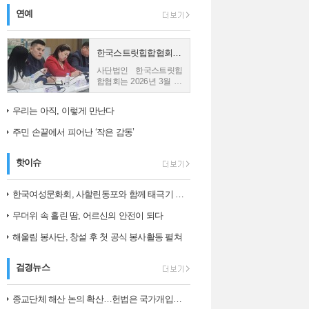
연예
한국스트릿힙합협회, 몽골 친바트 노민 재단과 업무협약 체결
사단법인 한국스트릿힙
합협회는 2026년 3월 26
일 몽골의 재단법인 친바
트 노민과 업무협약
우리는 아직, 이렇게 만난다
(MOU)을 체결했다고 밝
혔다. 사진1) 한국스트릿
주민 손끝에서 피어난 ‘작은 감동’
힙합협회와...
핫이슈
한국여성문화회, 사할린동포와 함께 태극기 그리며 ‘나라 사랑’ 되새겨
무더위 속 흘린 땀, 어르신의 안전이 되다
해울림 봉사단, 창설 후 첫 공식 봉사활동 펼쳐
검경뉴스
종교단체 해산 논의 확산…헌법은 국가개입의 한계를 어떻게 보나