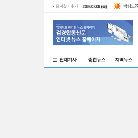
백령도
2
즐겨찾기추가
2026.08.06 (목)
전체기사
종합뉴스
지역뉴스