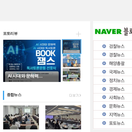
인천시 남동구자율방…
포토리뷰
AI 시대와 문해력…
종합뉴스
"아버지, 그 이름…