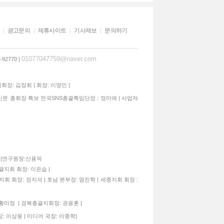
광고문의
제휴사이트
기사제보
문의하기
01077047759@naver.com
92770 |
석회장: 김장희 | 회장: 이영민 |
신문 총회장 특보 전국SNS총괄특임단장 : 정미애 | 사업자
종구|연구원장:신용억
괄지회 회장: 이은습 |
지회 회장: 정지석 | 호남 본부장: 염진학 | 세종지회 회장 :
 황미정 | 경북총괄지회장: 권용훈 |
: 이상웅 | 미디어 국장: 이종학|