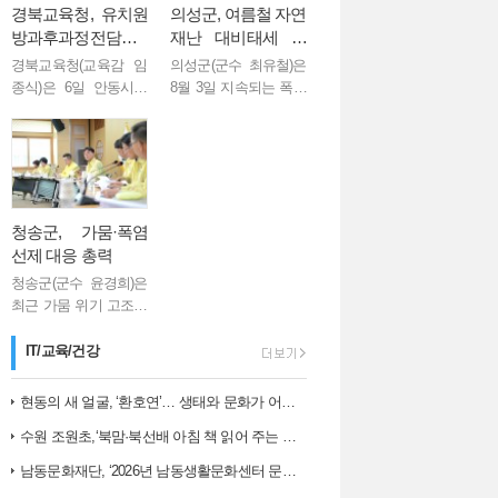
경북교육청, 유치원
의성군, 여름철 자연
방과후과정전담사
재난 대비태세 점
역량 강화 연수 실시
검... 군민 안전 총력
경북교육청(교육감 임
의성군(군수 최유철)은
종식)은 6일 안동시에
8월 3일 지속되는 폭염
있는 안동그랜드호텔
과 향후 발생할 수 있는
인천시 남동구자율방…
에서 도내 유치원방과
집중호우에 대비해 군
후과정전담사 60여 명
민 피해를 최소화하기
을 대상으로 ‘2026년 유
위한 여름철 자연재난
치원방과후과정전담사
대책 회의를 개최했다.
역량 강화 연수’를 실시
이번 회의는 ...
청송군, 가뭄·폭염
했다...
선제 대응 총력
AI 시대와 문해력…
청송군(군수 윤경희)은
최근 가뭄 위기 고조와
폭염 장기화에 따른 피
해를 최소화하기 위해
IT/교육/건강
6일 긴급 대책회의를
개최하고 주요 현장을
현동의 새 얼굴, ‘환호연’… 생태와 문화가 어우러진 주민 명소로 거듭나…
직접 점검하는 등 선제
수원 조원초,‘북맘·북선배 아침 책 읽어 주는 날’운영
대응에 나섰다. ...
남동문화재단, ‘2026년 남동생활문화센터 문화예술 교육 아카데미 1학…