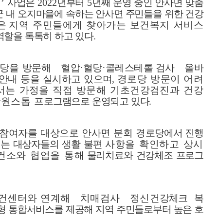
이
’
사업은
2022
년부터
5
년째 운영 중인 안사면 맞춤
 내 오지마을에 속하는 안사면 주민들을 위한 건강
낮은
지역 주민들에게 찾아가는 보건복지 서비스
역할을 톡톡히 하고 있다
.
로당을 방문해
혈압
·
혈당
·
콜레스테
롤
검사
올바
안내 등을 실시하고 있으
며
,
경로당 방문이 어려
서는 가정을 직접
방
문해 기초건강검진과 건강
원스톱 프
로그램으로 운영되고 있다
.
참여자를 대상으로 안사면 분회 경로
당에서 진행
는 대상자들의 생활 불편
사항을 확인하고 상시
건소와 협업을 통
해 물리치료와 건강체조 프로그
보건센터와 연계해
치매검사
정신건
강체크
복
춤형 통합서비스를 제공해 지역 주민들로부터 높은 호