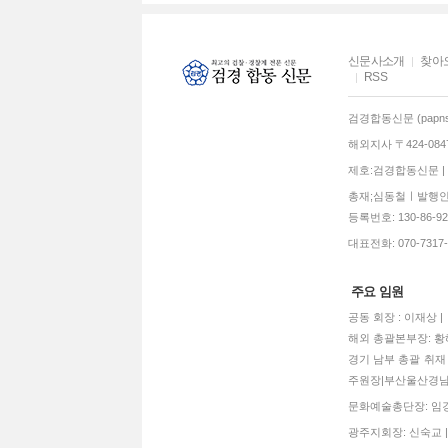
신문사소개
찾아
RSS
검경합동신문 (papns.
해외지사 〒424-0
제호:검경합동신문 | 발
총재;심동철ㅣ발행인:
등록번호: 130-86-92770
대표전화: 070-7317-3
주요 임원
공동 회장 : 이재상 
해외 총괄본부장: 황혜
경기 남부 총괄 취재 
주원장|부산울산경남
문화예술총단장: 임경희
광주지회장: 신숙교 |