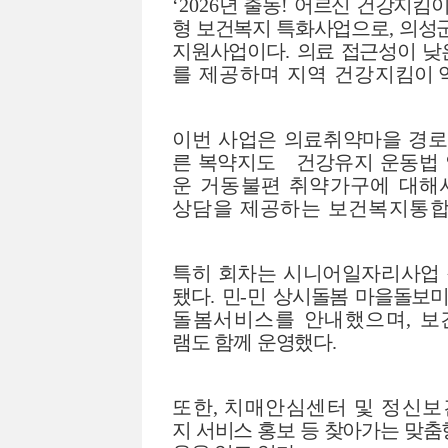
‘2026
년 출동
!
어르신 건강지킴
형 보건복지 특화사업으로
,
의성군
지원사업이다
.
의료 접근성이 
를 제공하며 지역 건강지
킴이 
이번 사업은 의료취약마을 경
른 복약지도
건강유지 운동법 
운 거동불편 취약가구에 대해
상담을 제공하는 보건복지통합
특히 회차는 시니어일자리사업 
됐다
.
민
-
민 상시돌봄 마을돌보미
돌봄서비스를 안내했으며
,
보
램도 함께 운영했다
.
또한
,
치매안심센터 및 정신
지 서비스 홍보 등 찾아가는 맞