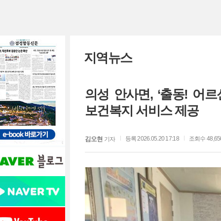
지역뉴스
의성 안사면, ‘출동! 어르
보건복지 서비스 제공
김오현
등록 2026.05.20 17:18
조회수 48,65
기자