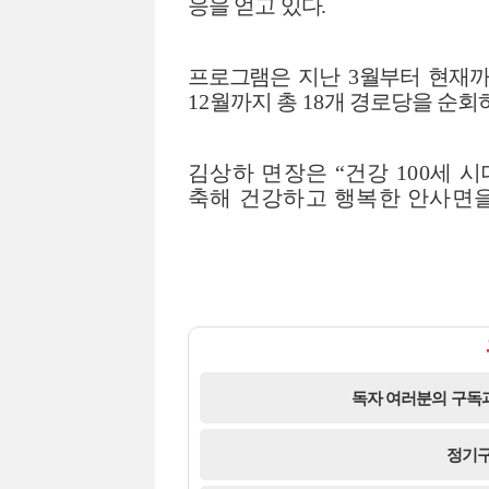
응을 얻고 있다
.
프로그램은 지난
3
월부터 현재
12
월까지 총
18
개 경로당을 순회
김상하 면장은
“
건강
100
세 시
축해 건강하고 행복한 안사면을
독자 여러분의 구독과
정기구