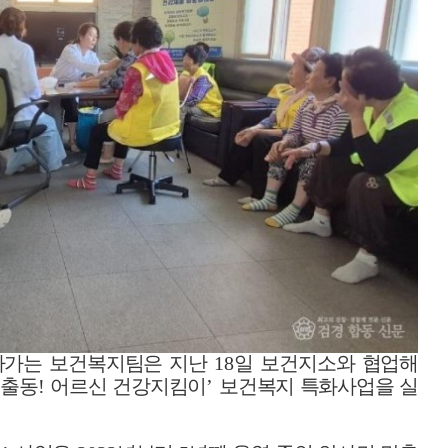
아가는 보건복지팀은 지난
18
일 보건지소와 협업해
 출동
!
어르신 건강지킴이
’
보건복지 특화사업을 실