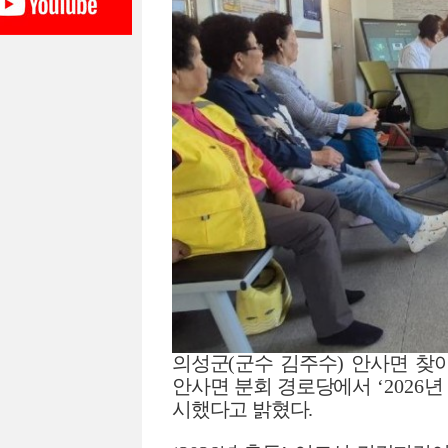
의성군
(
군수 김주수
)
안사면 찾
안사면 분회 경로당에서
‘2026
년
시했다고 밝혔다
.