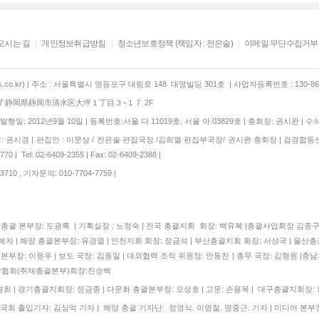
오시는 길
개인정보취급방침
청소년보호정책 (책임자 : 전은술)
이메일 무단수집거부
co.kr) | 주소 : 서울특별시 영등포구 대림로 148 대명빌딩 301호 | 사업자등록번호 : 130-86-
847 静岡県静岡市清水区大坪１丁目３−１７ 2F
행일: 2012년9월 10일 | 등록번호:서울 다 11019호. 서울 아.03829호 | 총회장: 권시완 | 수
 권시경 | 편집인 : 이문상 / 전은술 편집국장 /김희열 편집부국장/ 권시완 총회장 | 검경합동
 | Tel: 02-6409-2355 | Fax: 02-6409-2388 |
710 , 기자문의: 010-7704-7759 |
| 총괄 본부장: 도광록 | 기획실장 : 노정숙 | 전국 총괄지회 회장: 백유복 |총괄사업회장 김
자 | 해양 총괄본부장: 유경열 | 인천지회 회장: 정금석 | 부산총괄지회 회장: 서상국 | 울산총
본부장: 이응우 | 보도 국장: 김동일 | 대외협력 조직 위원장: 안동찬 | 총무 국장: 김형원 |충남
협회(취재총괄본부)회장:진승백
 | 경기총괄지회장: 정금종 | 다문화 총괄본부장: 오성호 | 고문: 손용목 | 대구총괄지회장:
국회 출입기자: 김상억 기자 | 해양 총괄 기자단: 정영식. 이영철. 명중근. 기자 | 미디어 본부장