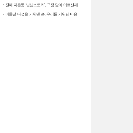
진해 자은동 ‘냠냠스토리’, 구정 맞아 어르신께 ‘따뜻한 한 끼, 떡국’…
아들딸 다섯을 키워낸 손, 우리를 키워낸 마음