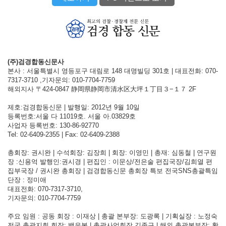
(주)검경합동신문사
본사 : 서울특별시 영등포구 대림로 148 대명빌딩 301호 | 대표전화: 070-
7317-3710 ,기자문의: 010-7704-7759
해외지사 〒424-0847 静岡県静岡市清水区大坪１丁目３−１７ 2F
제호:검경합동신문 | 발행일: 2012년 9월 10일
등록번호:서울 다 11019호. 서울 아.03829호
사업자 등록번호: 130-86-92770
Tel: 02-6409-2355 | Fax: 02-6409-2388
총회장: 권시완 | 수석회장: 김장희 | 회장: 이영민 | 총재: 심동철 | 연구원
장 :신용억 발행인:권시경 | 편집인 : 이문상/전은술 편집국장/김희열 편
집부국장 / 권시완 총회장 | 검경합동신문 총회장 특보 전국SNS총괄특임
단장 : 정미애
대표전화: 070-7317-3710,
기자문의: 010-7704-7759
주요 임원 : 공동 회장 : 이재상 | 총괄 본부장: 도광록 | 기획실장 : 노정숙
전국 총괄지회 회장: 백유복 | 총괄사업회장 김종구 | 해외 총괄본부장: 황