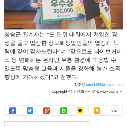
청송군 관계자는
“
도 단위 대회에서 치열한 경
쟁을 뚫고 입상한 정보화농업인들의 열정과 노
력에 깊이 감사드린다
”
며
“
앞으로도 라이브커머
스 등 변화하는 온라인 유통 환경에 대응할 수
있도록 맞춤형 교육과 지원을 강화해 농가 소득
향상에 기여하겠다
”
고 전했다
.
김오현
kimoh600@naver.com
Copyright ⓒ 검경합동신문 & www.papns.kr