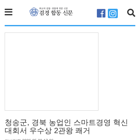
검색
청송군, 경북 농업인 스마트경영 혁신
대회서 우수상 2관왕 쾌거