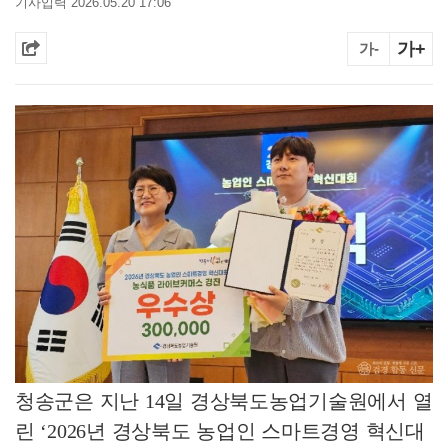
기사입력 2026.05.20 17:06
가+
가-
청송군은 지난
14
일 경상북도농업기술원에서 열
린
‘2026
년 경상북도 농업인 스마트경영 혁신대