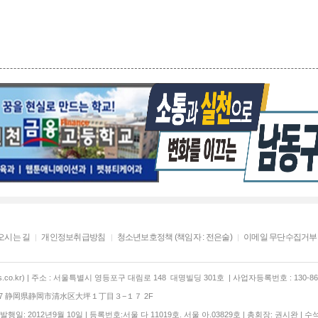
오시는 길
개인정보취급방침
청소년보호정책 (책임자 : 전은술)
이메일 무단수집거부
co.kr) | 주소 : 서울특별시 영등포구 대림로 148 대명빌딩 301호 | 사업자등록번호 : 130-86-
847 静岡県静岡市清水区大坪１丁目３−１７ 2F
행일: 2012년9월 10일 | 등록번호:서울 다 11019호. 서울 아.03829호 | 총회장: 권시완 | 수