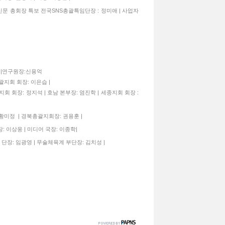
신문 총회장 특보 전국SNS총괄특임단장 : 정미애 | 사업자
종구|연구원장:신용억
괄지회 회장: 이은습 |
지회 회장: 정지석 | 호남 본부장: 염진학 | 세종지회 회장 :
 황미정 | 경북총괄지회장: 권용훈 |
: 이상웅 | 미디어 국장: 이종학|
 단장: 임광영 | 무술체육계 부단장: 김치성 |