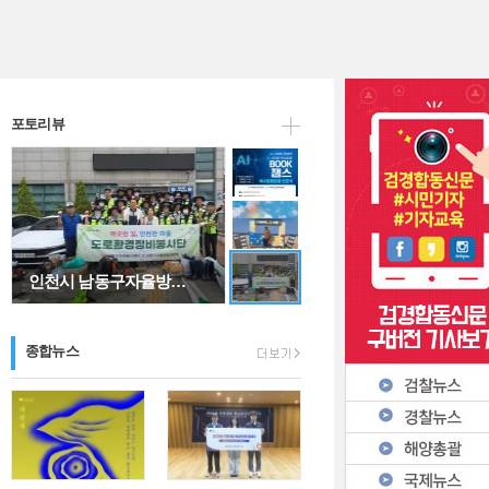
"아버지, 그 이름…
포토리뷰
인천시 남동구자율방…
종합뉴스
AI 시대와 문해력…