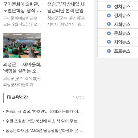
구미문화예술회관,
청송군,‘지방세입 체
노벨문학상 명작 재
납관리단’본격 운영
해석한 연극 <파랑
구미문화예술회관은
청송군(군수 윤경희)은
새> 9월 개최
오는 9월 4일(금) 오후
지방세 체납액의 효율
7시 30분과 9월 5일(토)
적 징수와 현장 중심의
오후 3시, 구미문화예
체납 관리를 위해 ‘지방
술회관 소공연장에서
세입 체납관리단’을 이
노벨문학상 수상 작가
달부터 11월까지 4개월
인 벨기에 극작가 모리
동안 운영한다고 밝혔
스 마테를링크의 불...
다. 지방세입 ...
의성군 새마을회,
‘생명을 살리는 소화
기․소화전․심폐소
의성군(군수 최유철)은
생술 교육’실시
의성군새마을회가 지
난 8월 6일 의성군새마
을회관에서 관내 18개
IT/교육/건강
읍․면 새마을회 회장단
등 40여 명을 대상으
현동의 새 얼굴, ‘환호연’… 생태와 문화가 어우러진 주민 명소로 거듭나…
로‘생명을 살리는소화
수원 조원초,‘북맘·북선배 아침 책 읽어 주는 날’운영
기․소화전․심폐소생술
교...
남동문화재단, ‘2026년 남동생활문화센터 문화예술 교육 아카데미 1학…