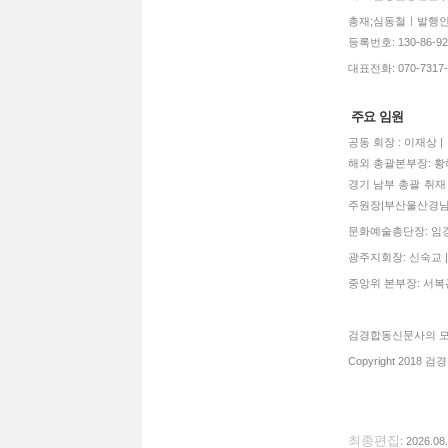
총재;심동철ㅣ발행인:
등록번호: 130-86-92770
대표전화: 070-7317-3
주요 임원
공동 회장 : 이재상 
해외 총괄본부장: 황혜
경기 남부 총괄 취재 
주원장|부산울산경남
문화예술총단장: 임경희
광주지회장: 신숙교 |
중앙위 본부장: 서복관
검경합동신문사의 모든
Copyright 2018 검경
최종편집
: 2026.08