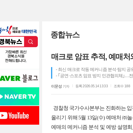
종합뉴스
매크로 암표 추적, 예매처
- 최신 매크로 작동 메커니즘 분석·탐지 
- ｢공연·스포츠 암표 방지 민관협의체｣…
이문성
등록 2026.05.14 13:33
조회수 188
기자
경찰청 국가수사본부는 진화하는 입장
올리기 위해 5월 13일(수) 예매처 
예매의 메커니즘 분석 및 예방 설명회