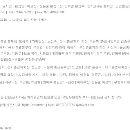
 권시경 | 편집인 : 이문상 / 전은술 편집국장 /김희열 편집부국장/ 권시완 총회장 | 검경합동
 | Tel: 02-6409-2355 | Fax: 02-6409-2388 |
710 , 기자문의: 010-7704-7759 |
| 총괄 본부장: 도광록 | 기획실장 : 노정숙 | 전국 총괄지회 회장: 백유복 |총괄사업회장 김
자 | 해양 총괄본부장: 유경열 | 인천지회 회장: 정금석 | 부산총괄지회 회장: 서상국 | 울산총
본부장: 이응우 | 보도 국장: 김동일 | 대외협력 조직 위원장: 안동찬 | 총무 국장: 김형원 |충남
협회(취재총괄본부)회장:진승백
 | 경기총괄지회장: 정금종 | 다문화 총괄본부장: 오성호 | 고문: 손용목 | 대구총괄지회장:
국회 출입기자: 김상억 기자 | 해양 총괄 기자단: 정영식. 이영철. 명중근. 기자 | 미디어 본부장
 | 사무국장: 백명현, 박정현 | 연예부 총단장: 나광진 | 취재부장: 전은술.이윤택 | 무술체육계
 컨텐츠(기사)는 저작권법의 보호를 받습니다, 무단전재.복사.배포.등을 금지 합니다.
합동신문사 All Rights Reserved. | Mail : 01077047759 @naver.com
.07 16:40