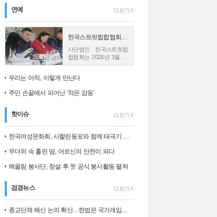
연예
한국스트릿힙합협회, 몽골 친바트 노민 재단과 업무협약 체결
사단법인 한국스트릿힙
합협회는 2026년 3월 26
일 몽골의 재단법인 친바
트 노민과 업무협약
우리는 아직, 이렇게 만난다
(MOU)을 체결했다고 밝
혔다. 사진1) 한국스트릿
주민 손끝에서 피어난 ‘작은 감동’
힙합협회와...
핫이슈
한국여성문화회, 사할린동포와 함께 태극기 그리며 ‘나라 사랑’ 되새겨
무더위 속 흘린 땀, 어르신의 안전이 되다
해울림 봉사단, 창설 후 첫 공식 봉사활동 펼쳐
검경뉴스
종교단체 해산 논의 확산…헌법은 국가개입의 한계를 어떻게 보나