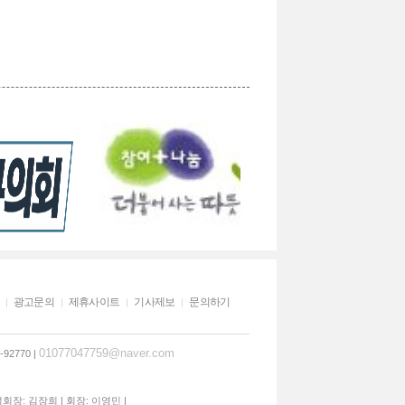
광고문의
제휴사이트
기사제보
문의하기
01077047759@naver.com
92770 |
석회장: 김장희 | 회장: 이영민 |