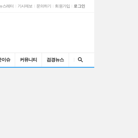
뉴스레터
기사제보
문의하기
회원가입
로그인
검색어를 입력해주세요
핫이슈
커뮤니티
검경뉴스
인천시 남동구자율방…
AI 시대와 문해력…