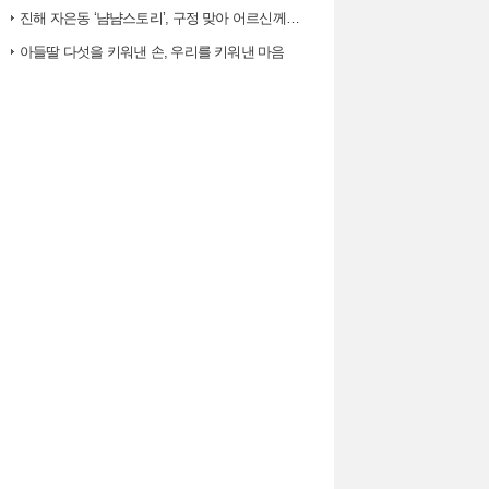
진해 자은동 ‘냠냠스토리’, 구정 맞아 어르신께 ‘따뜻한 한 끼, 떡국’…
아들딸 다섯을 키워낸 손, 우리를 키워낸 마음