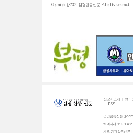
Copyright @2026 검경합동신문. All rights reserved.
신문사소개
찾아
RSS
검경합동신문 (papns.
해외지사 〒424-0
제호:검경합동신문 | 발