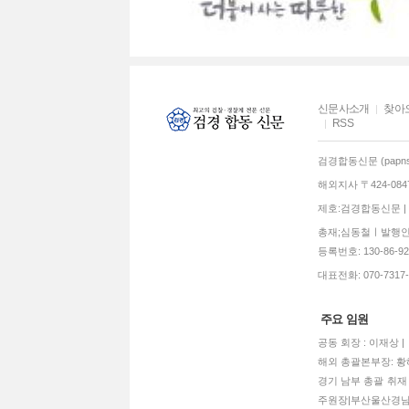
신문사소개
찾아
RSS
검경합동신문 (papns.
해외지사 〒424-0
제호:검경합동신문 | 발
총재;심동철ㅣ발행인:
등록번호: 130-86-92770
대표전화: 070-7317-3
주요 임원
공동 회장 : 이재상 
해외 총괄본부장: 황혜
경기 남부 총괄 취재 
주원장|부산울산경남