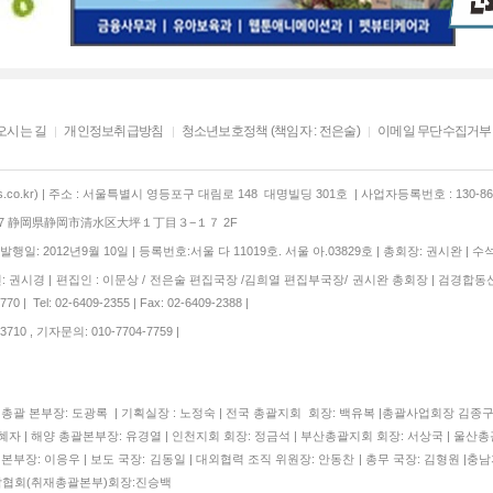
오시는 길
개인정보취급방침
청소년보호정책 (책임자 : 전은술)
이메일 무단수집거부
co.kr) | 주소 : 서울특별시 영등포구 대림로 148 대명빌딩 301호 | 사업자등록번호 : 130-86-
847 静岡県静岡市清水区大坪１丁目３−１７ 2F
행일: 2012년9월 10일 | 등록번호:서울 다 11019호. 서울 아.03829호 | 총회장: 권시완 | 수
 권시경 | 편집인 : 이문상 / 전은술 편집국장 /김희열 편집부국장/ 권시완 총회장 | 검경합동
 | Tel: 02-6409-2355 | Fax: 02-6409-2388 |
710 , 기자문의: 010-7704-7759 |
| 총괄 본부장: 도광록 | 기획실장 : 노정숙 | 전국 총괄지회 회장: 백유복 |총괄사업회장 김
자 | 해양 총괄본부장: 유경열 | 인천지회 회장: 정금석 | 부산총괄지회 회장: 서상국 | 울산총
본부장: 이응우 | 보도 국장: 김동일 | 대외협력 조직 위원장: 안동찬 | 총무 국장: 김형원 |충남
협회(취재총괄본부)회장:진승백