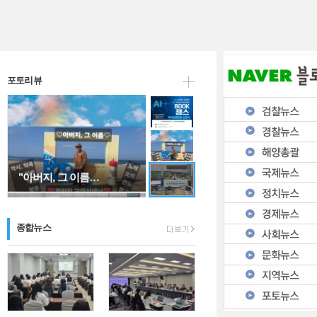
"아버지, 그 이름…
포토리뷰
인천시 남동구자율방…
종합뉴스
AI 시대와 문해력…