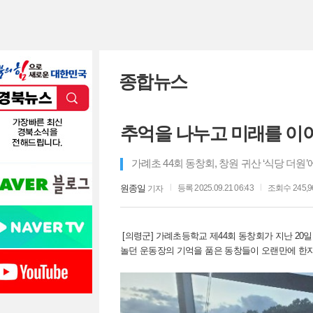
종합뉴스
추억을 나누고 미래를 이
가례초 44회 동창회, 창원 귀산 ‘식당 더원
원종일
등록 2025.09.21 06:43
조회수 245,9
기자
[의령군] 가례초등학교 제44회 동창회가 지난 20일
놀던 운동장의 기억을 품은 동창들이 오랜만에 한자