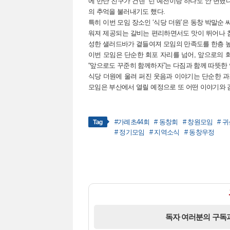
에 만난 친구가 건넨 “넌 예전이랑 하나도 안 변했
의 추억을 불러내기도 했다.
특히 이번 모임 장소인 ‘식당 더원’은 동창 박말순 
워져 제공되는 갈비는 편리하면서도 맛이 뛰어나 참
성한 샐러드바가 곁들여져 모임의 만족도를 한층 
이번 모임은 단순한 회포 자리를 넘어, 앞으로의 
“앞으로도 꾸준히 함께하자”는 다짐과 함께 따뜻한
식당 더원에 울려 퍼진 웃음과 이야기는 단순한 과
모임은 부산에서 열릴 예정으로 또 어떤 이야기와 
#가례초44회
# 동창회
# 창원모임
# 
Tag
# 정기모임
# 지역소식
# 동창우정
독자 여러분의 구독과