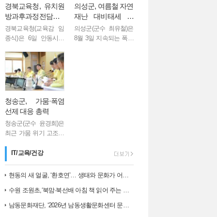
경북교육청, 유치원
의성군, 여름철 자연
방과후과정전담사
재난 대비태세 점
역량 강화 연수 실시
검... 군민 안전 총력
경북교육청(교육감 임
의성군(군수 최유철)은
종식)은 6일 안동시에
8월 3일 지속되는 폭염
있는 안동그랜드호텔
과 향후 발생할 수 있는
에서 도내 유치원방과
집중호우에 대비해 군
후과정전담사 60여 명
민 피해를 최소화하기
을 대상으로 ‘2026년 유
위한 여름철 자연재난
치원방과후과정전담사
대책 회의를 개최했다.
역량 강화 연수’를 실시
이번 회의는 ...
청송군, 가뭄·폭염
했다...
선제 대응 총력
청송군(군수 윤경희)은
최근 가뭄 위기 고조와
폭염 장기화에 따른 피
해를 최소화하기 위해
IT/교육/건강
6일 긴급 대책회의를
개최하고 주요 현장을
현동의 새 얼굴, ‘환호연’… 생태와 문화가 어우러진 주민 명소로 거듭나…
직접 점검하는 등 선제
수원 조원초,‘북맘·북선배 아침 책 읽어 주는 날’운영
대응에 나섰다. ...
남동문화재단, ‘2026년 남동생활문화센터 문화예술 교육 아카데미 1학…