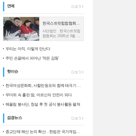
연예
한국스트릿힙합협회, 몽골 친바트 노민 재단과 업무협약 체결
사단법인 한국스트릿힙
합협회는 2026년 3월 26
일 몽골의 재단법인 친바
트 노민과 업무협약
우리는 아직, 이렇게 만난다
(MOU)을 체결했다고 밝
혔다. 사진1) 한국스트릿
주민 손끝에서 피어난 ‘작은 감동’
힙합협회와...
핫이슈
한국여성문화회, 사할린동포와 함께 태극기 그리며 ‘나라 사랑’ 되새겨
무더위 속 흘린 땀, 어르신의 안전이 되다
해울림 봉사단, 창설 후 첫 공식 봉사활동 펼쳐
검경뉴스
종교단체 해산 논의 확산…헌법은 국가개입의 한계를 어떻게 보나