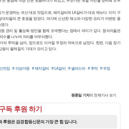
다”는 농담에 식당 안은 웃음바다가 되었고, 누군가는 옛날 사진을 준비해 모두
씨가 운영하는 귀산 대표 맛집으로, 돼지갈비와 LA갈비가 대표 메뉴다. 이미 구
석자들의 큰 호응을 얻었다. 여기에 신선한 채소와 다양한 요리가 마련된 풍
높였다.
회원 관리 및 활성화 방안을 함께 모색했다는 점에서 의미가 깊다. 참석자들은
 악수를 나누며 자리를 마무리했다.
거의 추억을 넘어, 앞으로도 이어질 우정의 약속으로 남았다. 한편, 다음 정기
감동이 펼쳐질지 기대가 모이고 있다.
귀산맛집
# 식당더원
# 돼지갈비
# LA갈비
# 샐러드바
# 추억
# 우정
원종일
기자
의 전체기사 보기
구독 후원 하기
 후원은 검경합동신문의 가장 큰 힘 입니다.