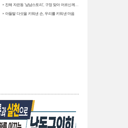
진해 자은동 ‘냠냠스토리’, 구정 맞아 어르신께 ‘따뜻한 한 끼, 떡국’…
아들딸 다섯을 키워낸 손, 우리를 키워낸 마음