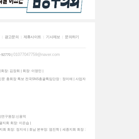
광고문의
제휴사이트
기사제보
문의하기
01077047759@naver.com
92770 |
석회장: 김장희 | 회장: 이영민 |
신문 총회장 특보 전국SNS총괄특임단장 : 정미애 | 사업자
종구|연구원장:신용억
괄지회 회장: 이은습 |
지회 회장: 정지석 | 호남 본부장: 염진학 | 세종지회 회장 :