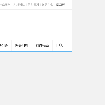
뉴스레터
기사제보
문의하기
회원가입
로그인
검색어를 입력해주세요
핫이슈
커뮤니티
검경뉴스
인천시 남동구자율방…
AI 시대와 문해력…