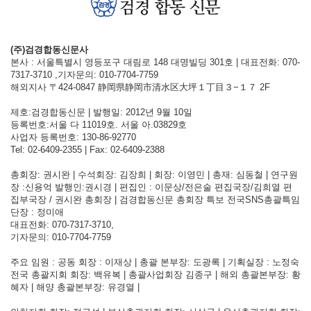
(주)검경합동신문사
본사 : 서울특별시 영등포구 대림로 148 대명빌딩 301호 | 대표전화: 070-
7317-3710 ,기자문의: 010-7704-7759
해외지사 〒424-0847 静岡県静岡市清水区大坪１丁目３−１７ 2F
제호:검경합동신문 | 발행일: 2012년 9월 10일
등록번호:서울 다 11019호. 서울 아.03829호
사업자 등록번호: 130-86-92770
Tel: 02-6409-2355 | Fax: 02-6409-2388
총회장: 권시완 | 수석회장: 김장희 | 회장: 이영민 | 총재: 심동철 | 연구원
장 :신용억 발행인:권시경 | 편집인 : 이문상/전은술 편집국장/김희열 편
집부국장 / 권시완 총회장 | 검경합동신문 총회장 특보 전국SNS총괄특임
단장 : 정미애
대표전화: 070-7317-3710,
기자문의: 010-7704-7759
주요 임원 : 공동 회장 : 이재상 | 총괄 본부장: 도광록 | 기획실장 : 노정숙
전국 총괄지회 회장: 백유복 | 총괄사업회장 김종구 | 해외 총괄본부장: 황
혜자 | 해양 총괄본부장: 유경열 |