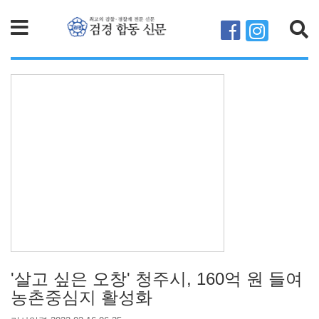
검색
'살고 싶은 오창' 청주시, 160억 원 들여
농촌중심지 활성화