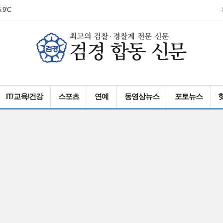
0℃
5.9℃
IT/교육/건강
스포츠
연예
동영상뉴스
포토뉴스