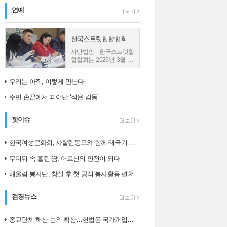
연예
한국스트릿힙합협회, 몽골 친바트 노민 재단과 업무협약 체결
사단법인 한국스트릿힙
합협회는 2026년 3월 26
일 몽골의 재단법인 친바
트 노민과 업무협약
우리는 아직, 이렇게 만난다
(MOU)을 체결했다고 밝
혔다. 사진1) 한국스트릿
주민 손끝에서 피어난 ‘작은 감동’
힙합협회와...
핫이슈
한국여성문화회, 사할린동포와 함께 태극기 그리며 ‘나라 사랑’ 되새겨
무더위 속 흘린 땀, 어르신의 안전이 되다
해울림 봉사단, 창설 후 첫 공식 봉사활동 펼쳐
검경뉴스
종교단체 해산 논의 확산…헌법은 국가개입의 한계를 어떻게 보나