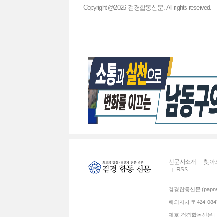
Copyright @2026 검경합동신문. All rights reserved.
신문사소개
찾아
RSS
검경합동신문 (papns.
해외지사 〒424-0
제호:검경합동신문 | 발