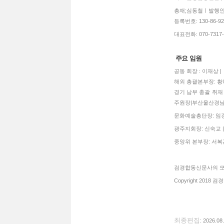
총재;심동철ㅣ발행인:
등록번호: 130-86-92770
대표전화: 070-7317-3
주요 임원
공동 회장 : 이재상 
해외 총괄본부장: 황혜
경기 남부 총괄 취재 
주원장|부산울산경남
문화예술총단장: 임경희
광주지회장: 신숙교 |
중앙위 본부장: 서복관
검경합동신문사의 모든
Copyright 2018 검경
최종편집
: 2026.08