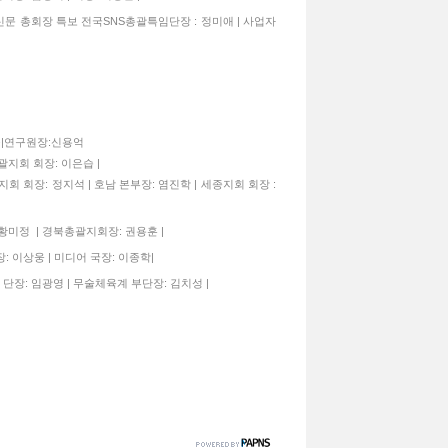
신문 총회장 특보 전국SNS총괄특임단장 : 정미애 | 사업자
종구|연구원장:신용억
괄지회 회장: 이은습 |
지회 회장: 정지석 | 호남 본부장: 염진학 | 세종지회 회장 :
 황미정 | 경북총괄지회장: 권용훈 |
: 이상웅 | 미디어 국장: 이종학|
 단장: 임광영 | 무술체육계 부단장: 김치성 |