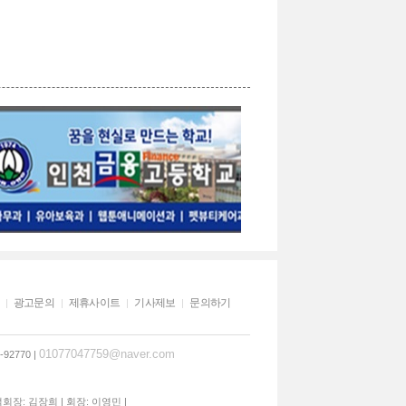
광고문의
제휴사이트
기사제보
문의하기
01077047759@naver.com
92770 |
석회장: 김장희 | 회장: 이영민 |