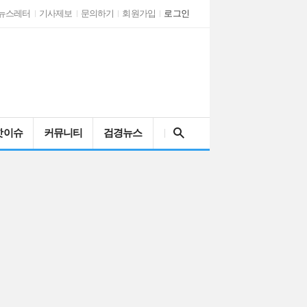
뉴스레터
기사제보
문의하기
회원가입
로그인
검색어를 입력해주세요
핫이슈
커뮤니티
검경뉴스
인천시 남동구자율방…