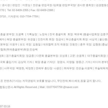
 권시경 | 편집인 : 이문상 / 전은술 편집국장 /김희열 편집부국장/ 권시완 총회장 | 검경합동
 | Tel: 02-6409-2355 | Fax: 02-6409-2388 |
710 , 기자문의: 010-7704-7759 |
| 총괄 본부장: 도광록 | 기획실장 : 노정숙 | 전국 총괄지회 회장: 백유복 |총괄사업회장 김
자 | 해양 총괄본부장: 유경열 | 인천지회 회장: 정금석 | 부산총괄지회 회장: 서상국 | 울산총
본부장: 이응우 | 보도 국장: 김동일 | 대외협력 조직 위원장: 안동찬 | 총무 국장: 김형원 |충남
협회(취재총괄본부)회장:진승백
 | 경기총괄지회장: 정금종 | 다문화 총괄본부장: 오성호 | 고문: 손용목 | 대구총괄지회장:
국회 출입기자: 김상억 기자 | 해양 총괄 기자단: 정영식. 이영철. 명중근. 기자 | 미디어 본부장
 | 사무국장: 백명현, 박정현 | 연예부 총단장: 나광진 | 취재부장: 전은술.이윤택 | 무술체육계
 컨텐츠(기사)는 저작권법의 보호를 받습니다, 무단전재.복사.배포.등을 금지 합니다.
합동신문사 All Rights Reserved. | Mail : 01077047759 @naver.com
.07 03:16