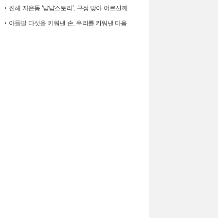
진해 자은동 ‘냠냠스토리’, 구정 맞아 어르신께 ‘따뜻한 한 끼, 떡국’…
아들딸 다섯을 키워낸 손, 우리를 키워낸 마음