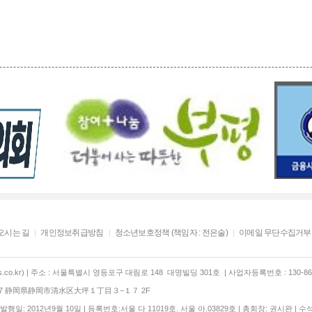
오시는 길
개인정보취급방침
청소년보호정책 (책임자 : 전은술)
이메일 무단수집거부
co.kr) | 주소 : 서울특별시 영등포구 대림로 148 대명빌딩 301호 | 사업자등록번호 : 130-86-
847 静岡県静岡市清水区大坪１丁目３−１７ 2F
행일: 2012년9월 10일 | 등록번호:서울 다 11019호. 서울 아.03829호 | 총회장: 권시완 | 수