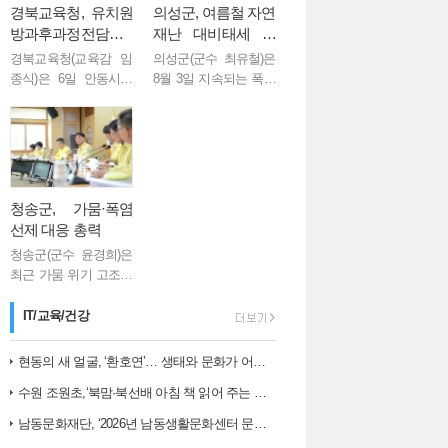
경북교육청, 유치원
의성군, 여름철 자연
방과후과정전담사
재난 대비태세 점
역량 강화 연수 실시
검... 군민 안전 총력
경북교육청(교육감 임
의성군(군수 최유철)은
종식)은 6일 안동시에
8월 3일 지속되는 폭염
있는 안동그랜드호텔
과 향후 발생할 수 있는
AI 시대와 문해력…
에서 도내 유치원방과
집중호우에 대비해 군
후과정전담사 60여 명
민 피해를 최소화하기
을 대상으로 ‘2026년 유
위한 여름철 자연재난
치원방과후과정전담사
대책 회의를 개최했다.
역량 강화 연수’를 실시
이번 회의는 ...
청송군, 가뭄·폭염
했다...
선제 대응 총력
청송군(군수 윤경희)은
최근 가뭄 위기 고조와
폭염 장기화에 따른 피
해를 최소화하기 위해
IT/교육/건강
6일 긴급 대책회의를
개최하고 주요 현장을
현동의 새 얼굴, ‘환호연’… 생태와 문화가 어우러진 주민 명소로 거듭나…
직접 점검하는 등 선제
수원 조원초,‘북맘·북선배 아침 책 읽어 주는 날’운영
대응에 나섰다. ...
남동문화재단, ‘2026년 남동생활문화센터 문화예술 교육 아카데미 1학…