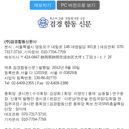
제보하기
PC 버전으로 보기
(주)검경합동신문사
본사 : 서울특별시 영등포구 대림로 148 대명빌딩 301호 | 대표전화: 070-
7317-3710 ,기자문의: 010-7704-7759
해외지사 〒424-0847 静岡県静岡市清水区大坪１丁目３−１７ 2F
제호:검경합동신문 | 발행일: 2012년 9월 10일
등록번호:서울 다 11019호. 서울 아.03829호
사업자 등록번호: 130-86-92770
Tel: 02-6409-2355 | Fax: 02-6409-2388
총회장: 권시완 | 수석회장: 김장희 | 회장: 이영민 | 총재: 심동철 | 연구원
장 :신용억 발행인:권시경 | 편집인 : 이문상/전은술 편집국장/김희열 편
집부국장 / 권시완 총회장 | 검경합동신문 총회장 특보 전국SNS총괄특임
단장 : 정미애
대표전화: 070-7317-3710,
기자문의: 010-7704-7759