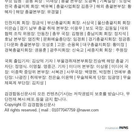
주요 임원 : 공동 회장 : 이재상 | 총괄 본부장: 도광록 | 기획실장 : 노정숙
전국 총괄지회 회장: 백유복 | 총괄사업회장 김종구 | 해외 총괄본부장: 황
혜자 | 해양 총괄본부장: 유경열 |
인천지회 회장: 정금석 | 부산총괄지회 회장: 서상국 | 울산총괄지회 회장:
이은습 | 경기 남부 총괄 취재 본부장: 이응우 | 보도 국장: 김동일 | 대외
협력 조직 위원장: 안동찬 | 총무 국장: 김형원 | 충남지회 회장: 정지석 |
호남 본부장: 염진학 | 문화예술총단장: 임경희 | 경기총괄지회장: 정금종
| 다문화 총괄본부장: 오성호 | 고문: 손용목 | 대구총괄지회장: 황미정 |
경북총괄지회장: 권용훈 | 광주지회장: 신숙교 | 세종지회 회장 : 주원장
국회 출입기자: 김상억 기자ㅣ부울경취재본부회장:진승백 해양 총괄 기
자단: 정영식. 이영철. 명중근. 기자 | 미디어 본부장: 이상웅 | 미디어 국
장: 이종학 중앙위 본부장: 서복관 | 사무국장: 백명현, 박정현 | 연예부 총
단장: 나광진 | 취재부장: 전은술.이윤택 | 무술체육계 단장: 임광영 | 무술
체육계 부단장: 김치성 |
검경합동신문사의 모든 컨텐츠(기사)는 저작권법의 보호를 받습니다, 무
단전재.복사.배포.등을 금지 합니다.
Copyright ⓒ 검경합동신문사
All rights reserved. | mail : 01077047759 @naver.com