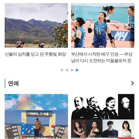
산불의 상처를 딛고 핀 주황빛 희망
부산에서 시작된 배구 인생 — 부상
넘어 다시 도전하는 미들블로커 문
명화
연예