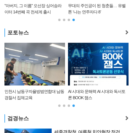
"아버지, 그 이름" 오선장 싱어송라
무대의 주인공이 된 청춘들… 유벨
이터 14번째 곡 전세계 출시
톤 ‘나는 연주자다 8’
포토뉴스
동
인천시 남동구자율방범연합대 남동
AI 시대와 문해력 AI 시대와 독서토
경찰서 집체교육
론 BOOK 잼스
검경뉴스
세종경찰청, 여름철 치안현장 점검