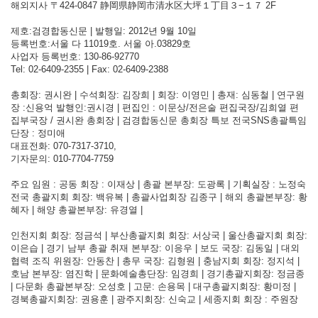
해외지사 〒424-0847 静岡県静岡市清水区大坪１丁目３−１７ 2F
제호:검경합동신문 | 발행일: 2012년 9월 10일
등록번호:서울 다 11019호. 서울 아.03829호
사업자 등록번호: 130-86-92770
Tel: 02-6409-2355 | Fax: 02-6409-2388
총회장: 권시완 | 수석회장: 김장희 | 회장: 이영민 | 총재: 심동철 | 연구원
장 :신용억 발행인:권시경 | 편집인 : 이문상/전은술 편집국장/김희열 편
집부국장 / 권시완 총회장 | 검경합동신문 총회장 특보 전국SNS총괄특임
단장 : 정미애
대표전화: 070-7317-3710,
기자문의: 010-7704-7759
주요 임원 : 공동 회장 : 이재상 | 총괄 본부장: 도광록 | 기획실장 : 노정숙
전국 총괄지회 회장: 백유복 | 총괄사업회장 김종구 | 해외 총괄본부장: 황
혜자 | 해양 총괄본부장: 유경열 |
인천지회 회장: 정금석 | 부산총괄지회 회장: 서상국 | 울산총괄지회 회장:
이은습 | 경기 남부 총괄 취재 본부장: 이응우 | 보도 국장: 김동일 | 대외
협력 조직 위원장: 안동찬 | 총무 국장: 김형원 | 충남지회 회장: 정지석 |
호남 본부장: 염진학 | 문화예술총단장: 임경희 | 경기총괄지회장: 정금종
| 다문화 총괄본부장: 오성호 | 고문: 손용목 | 대구총괄지회장: 황미정 |
경북총괄지회장: 권용훈 | 광주지회장: 신숙교 | 세종지회 회장 : 주원장