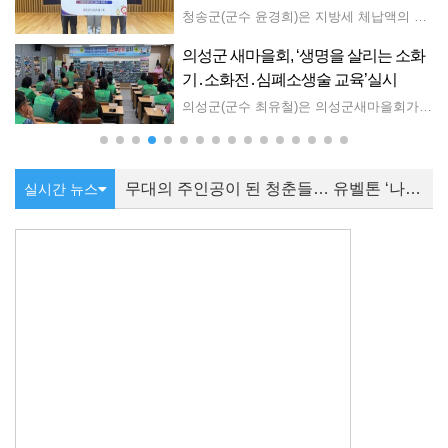
 수 있는 실무 중심으로 내실 있게 구성됐다. 특히, 복잡하고 다양해지는 현대 화재 양상에 맞춰 정확한 원인 규명과 현장 감식 역량을 기르는 데 중점을 둬, 화재 조사의 객관성과 신뢰성을 확보하는 데 주력했다. 강영래 경남소방본부 재난대응과장은 “고도화되는 화재 현장에 선제적으로 대응하기 위해서는 화재조사관의 전문성 강화는 필수적인 선결 과제”라며 “실전 중심의 맞춤형 교육과 훈련을 통해 화재 조사의 신뢰도를 한층 더 끌어올리고, 도민에게 신뢰받는 든든한 경남 소방을 만들어 가겠다”라고 강조했다. ※ 첨부: 화재조사관 직무교육 계획 1부.
청송군(군수 윤경희)은 지방세 체납액의 효율적 징수와 현장 중심의 체납 관리를 위해 ‘지방세입 체납관리단’을 이달부터 11월까지 4개월 동안 운영한다고 밝혔다. 지방세입 체납관리단은 지난 5일 경북도청 다목적홀에서 열린 ‘경상북도 지방세입 체납관리단 발대식’에 참석해 직무역량 강화교육을 이수한 뒤, 6일부터 본격적인 체납 관리 활동에 들어갔다. 체납관리단은 지방세 100만 원 미만 소액 체납자를 대상으로 전화 상담과 문자·우편 발송을 통해 납부를 안내하는 한편, 고의적인 상습 체납자에게는징수 활동을 강화하고 경제적 어려움을 겪는 생계형 체납자에게는 복지 부서와 연계한 지원이 이루어지도록 적극 안내할 방침이다. 윤경희 청송군수는 “지방세입 체납관리단 운영을 통해 성실하게 납세하는군민이 존중받는 분위기를 만들고, 생계형 체납자에게는 필요한 지원이 닿을 수 있게 하겠다”라고 말했다.
의성군 새마을회, ‘생명을 살리는 소화
기․소화전․심폐소생술 교육’실시
26 공연예술 지역유통지원사업」 선정작으로, 독창적인 작품 세계를 선보여 온 공연예술단체 양손프로젝트가 원작을 현대적인 감각으로 재해석한 연극이다. 화려한 무대장치나 특수효과 대신 배우들의 신체와 움직임, 음악적 언어만으로 환상의 세계를 구현하며, 관객의 상상력이 더해져 비로소 완성되는 무대를 선사한다. 이야기는 크리스마스이브 밤, 틸틸과 미틸 남매가 요정의 부탁을 받아 행복을 상징하는 파랑새를 찾아 떠나는 여정에서 시작된다. 두 남매는 사물과 동물들의 영혼을 불러낼 수 있는 신비한 모자를 통해 물, 불, 빵, 설탕, 개, 고양이 그리고 빛의 영혼과 함께 여행을 이어가며 다양한 세계를 경험하고, 그 과정에서 진정한 행복의 의미를 발견하게 된다. 특히 이 작품은 '행복은 멀리 있는 것이 아니라 우리 곁 가까이에 있다'는 원작의 메시지를 현대적인 감각으로 풀어내어 바쁜 일상 속 우리가 미처 발견하지 못했던 소중한 가치들을 다시 돌아보게 한다. 최소한의 무대와 소품만으로도 풍부한 상상력을 이끌어내는 연출은 관객들에게 연극만이 전할 수 있는 깊은 몰입감과 특별한 감동을 선사할 것으로 기대된다. 공연 러닝타임은 90분(인터미션 없음), 관람 연령은 만 14세 이상, 입장권은 전석 2만 원이다.
의성군(군수 최유철)은 의성군새마을회가 지난 8월 6일 의성군새마을회관에서 관내 18개 읍․면 새마을회 회장단 등 40여 명을 대상으로‘생명을 살리는소화기․소화전․심폐소생술 교육’을 실시했다고 밝혔다. 이날 교육에서는 소화기와 옥내 소화전의 올바른 사용법을 비롯해 화재발생 시 초기 대응 요령을 익히고, 심폐소생술과 자동심장충격기 사용법을직접 실습하며 실제 응급상황에 대비할 수 있는 능력을 키웠다. 특히 교육 참석자들은 화재 초기 진압의 중요성과 심정지 환자의 골든타임확보를 위해 심폐소생술의 필요성을 배우고, 반복 실습을 통해 위기 상황에서도 침착하게 대응할 수 있는 실질적인 역량을 강화하는 시간을 가졌다. 박희용 의성군새마을회장은 “화재와 응급상황은 누구에게나 예고 없이 찾아올수 있는 만큼 이번 교육이 소중한 생명과 재산을 지키는 데 큰 도움이되길 바란다”며 “앞으로도 새마을지도자들이 지역 안전지킴이로서 역할을다할 수 있도록 다양한 안전 교육을 지속적으로 추진하겠다”고 밝혔다. 최유철 의성군수는 “지역사회의 안전은 작은 관심과 올바른 대응 능력에서 시작된다”며 “새마을지도자들이 이번 교육을 통해 익힌 지식과 실습 경험을 바탕으로 각 마을에서 안전 문화 확산과 군민의 생명 보호에 앞장서주시길 바란다”고 당부했다.
무대의 주인공이 된 청춘들… 유벨톤 ‘나는 연주자다 8’
실시간 뉴스
세종경찰청, 여름철 치안현장 점검
무대의 주인공이 된 청춘들… 유벨톤 ‘나는 연주자다 8’
세종경찰청, 여름철 치안현장 점검