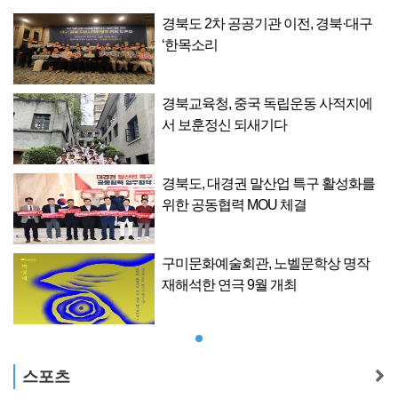
구
경북도 2차 공공기관 이전, 경북·대구
‘한목소리
에
경북교육청, 중국 독립운동 사적지에
서 보훈정신 되새기다
를
경북도, 대경권 말산업 특구 활성화를
위한 공동협력 MOU 체결
구미문화예술회관, 노벨문학상 명작
재해석한 연극 9월 개최
스포츠