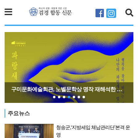
검색
구미문화예술회관, 노벨문학상 명작 재해석한 연극 9월 개최
주요뉴스
인
청송군,‘지방세입 체납관리단’본격 운
영