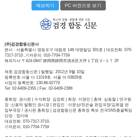
제보하기
PC 버전으로 보기
(주)검경합동신문사
본사 : 서울특별시 영등포구 대림로 148 대명빌딩 301호 | 대표전화: 070-
7317-3710 ,기자문의: 010-7704-7759
해외지사 〒424-0847 静岡県静岡市清水区大坪１丁目３−１７ 2F
제호:검경합동신문 | 발행일: 2012년 9월 10일
등록번호:서울 다 11019호. 서울 아.03829호
사업자 등록번호: 130-86-92770
Tel: 02-6409-2355 | Fax: 02-6409-2388
총회장: 권시완 | 수석회장: 김장희 | 회장: 이영민 | 총재: 심동철 | 연구원
장 :신용억 발행인:권시경 | 편집인 : 이문상/전은술 편집국장/김희열 편
집부국장 / 권시완 총회장 | 검경합동신문 총회장 특보 전국SNS총괄특임
단장 : 정미애
대표전화: 070-7317-3710,
기자문의: 010-7704-7759