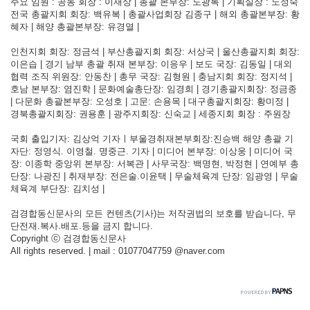
주요 임원 : 공동 회장 : 이재상 | 총괄 본부장: 도광록 | 기획실장 : 노정숙
전국 총괄지회 회장: 백유복 | 총괄사업회장 김종구 | 해외 총괄본부장: 황
혜자 | 해양 총괄본부장: 유경열 |
인천지회 회장: 정금석 | 부산총괄지회 회장: 서상국 | 울산총괄지회 회장:
이은습 | 경기 남부 총괄 취재 본부장: 이응우 | 보도 국장: 김동일 | 대외
협력 조직 위원장: 안동찬 | 총무 국장: 김형원 | 충남지회 회장: 정지석 |
호남 본부장: 염진학 | 문화예술총단장: 임경희 | 경기총괄지회장: 정금종
| 다문화 총괄본부장: 오성호 | 고문: 손용목 | 대구총괄지회장: 황미정 |
경북총괄지회장: 권용훈 | 광주지회장: 신숙교 | 세종지회 회장 : 주원장
국회 출입기자: 김상억 기자ㅣ부울경취재본부회장:진승백 해양 총괄 기
자단: 정영식. 이영철. 명중근. 기자 | 미디어 본부장: 이상웅 | 미디어 국
장: 이종학 중앙위 본부장: 서복관 | 사무국장: 백명현, 박정현 | 연예부 총
단장: 나광진 | 취재부장: 전은술.이윤택 | 무술체육계 단장: 임광영 | 무술
체육계 부단장: 김치성 |
검경합동신문사의 모든 컨텐츠(기사)는 저작권법의 보호를 받습니다, 무
단전재.복사.배포.등을 금지 합니다.
Copyright ⓒ 검경합동신문사
All rights reserved. | mail : 01077047759 @naver.com