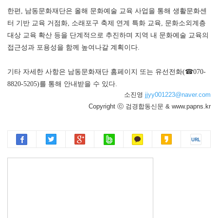
한편
,
남동문화재단은 올해 문화예술 교육 사업을 통해 생활문화센
터 기반 교육 거점화
,
소래포구 축제 연계 특화 교육
,
문화소외계층
대상 교육 확산 등을 단계적으로 추진하며 지역 내 문화예술 교육의
접근성과 포용성을 함께 높여나갈 계획이다
.
기타 자세한 사항은 남동문화재단 홈페이지 또는 유선전화
(
☎
070-
8820-5205)
를 통해 안내받을 수 있다
.
소진영
jjyy001223@naver.com
Copyright ⓒ 검경합동신문 & www.papns.kr