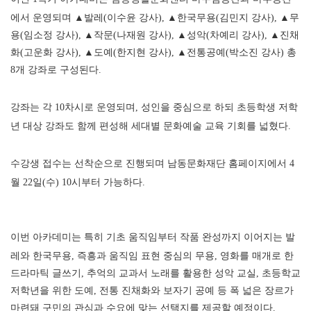
에서 운영되며
▲
발레
(
이수윤 강사
),
▲
한국무용
(
김민지 강사
),
▲
무
용
(
임소정 강사
),
▲
작문
(
나재원 강사
),
▲
성악
(
차예리 강사
),
▲
진채
화
(
고운화 강사
),
▲
도예
(
한지현 강사
),
▲
전통공예
(
박소진 강사
)
총
8
개 강좌로 구성된다
.
강좌는 각
10
차시로 운영되며
,
성인을 중심으로 하되 초등학생 저학
년 대상 강좌도 함께 편성해 세대별 문화예술 교육 기회를 넓혔다
.
수강생 접수는 선착순으로 진행되며 남동문화재단 홈페이지에서
4
월
22
일
(
수
) 10
시부터 가능하다
.
이번 아카데미는 특히 기초 움직임부터 작품 완성까지 이어지는 발
레와 한국무용
,
즉흥과 움직임 표현 중심의 무용
,
영화를 매개로 한
드라마틱 글쓰기
,
추억의 교과서 노래를 활용한 성악 교실
,
초등학교
저학년을 위한 도예
,
전통 진채화와 보자기 공예 등 폭 넓은 장르가
마련돼 구민의 관심과 수요에 맞는 선택지를 제공할 예정이다
.