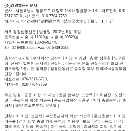
(주)검경합동신문사
본사 : 서울특별시 영등포구 대림로 148 대명빌딩 301호 | 대표전화: 070-
7317-3710 ,기자문의: 010-7704-7759
해외지사 〒424-0847 静岡県静岡市清水区大坪１丁目３−１７ 2F
제호:검경합동신문 | 발행일: 2012년 9월 10일
등록번호:서울 다 11019호. 서울 아.03829호
사업자 등록번호: 130-86-92770
Tel: 02-6409-2355 | Fax: 02-6409-2388
총회장: 권시완 | 수석회장: 김장희 | 회장: 이영민 | 총재: 심동철 | 연구원
장 :신용억 발행인:권시경 | 편집인 : 이문상/전은술 편집국장/김희열 편
집부국장 / 권시완 총회장 | 검경합동신문 총회장 특보 전국SNS총괄특임
단장 : 정미애
대표전화: 070-7317-3710,
기자문의: 010-7704-7759
주요 임원 : 공동 회장 : 이재상 | 총괄 본부장: 도광록 | 기획실장 : 노정숙
전국 총괄지회 회장: 백유복 | 총괄사업회장 김종구 | 해외 총괄본부장: 황
혜자 | 해양 총괄본부장: 유경열 |
인천지회 회장: 정금석 | 부산총괄지회 회장: 서상국 | 울산총괄지회 회장:
이은습 | 경기 남부 총괄 취재 본부장: 이응우 | 보도 국장: 김동일 | 대외
협력 조직 위원장: 안동찬 | 총무 국장: 김형원 | 충남지회 회장: 정지석 |