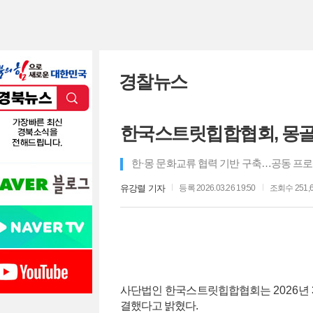
경찰뉴스
한국스트릿힙합협회, 몽골
한·몽 문화교류 협력 기반 구축…공동 프로
유강렬 기자
등록 2026.03.26 19:50
조회수 251,6
사단법인 한국스트릿힙합협회는
2026
년
결했다고 밝혔다
.