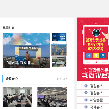
"아버지, 그 이름…
포토리뷰
인천시 남동구자율방…
종합뉴스
AI 시대와 문해력…