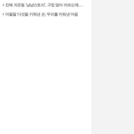
진해 자은동 ‘냠냠스토리’, 구정 맞아 어르신께 ‘따뜻한 한 끼, 떡국’…
아들딸 다섯을 키워낸 손, 우리를 키워낸 마음