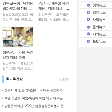
경북교육청, 유치원
의성군, 여름철 자연
방과후과정전담사
재난 대비태세 점
역량 강화 연수 실시
검... 군민 안전 총력
경북교육청(교육감 임
의성군(군수 최유철)은
종식)은 6일 안동시에
8월 3일 지속되는 폭염
있는 안동그랜드호텔
과 향후 발생할 수 있는
에서 도내 유치원방과
집중호우에 대비해 군
후과정전담사 60여 명
민 피해를 최소화하기
을 대상으로 ‘2026년 유
위한 여름철 자연재난
치원방과후과정전담사
대책 회의를 개최했다.
역량 강화 연수’를 실시
이번 회의는 ...
청송군, 가뭄·폭염
했다...
선제 대응 총력
청송군(군수 윤경희)은
최근 가뭄 위기 고조와
폭염 장기화에 따른 피
해를 최소화하기 위해
IT/교육/건강
6일 긴급 대책회의를
개최하고 주요 현장을
현동의 새 얼굴, ‘환호연’… 생태와 문화가 어우러진 주민 명소로 거듭나…
직접 점검하는 등 선제
수원 조원초,‘북맘·북선배 아침 책 읽어 주는 날’운영
대응에 나섰다. ...
남동문화재단, ‘2026년 남동생활문화센터 문화예술 교육 아카데미 1학…