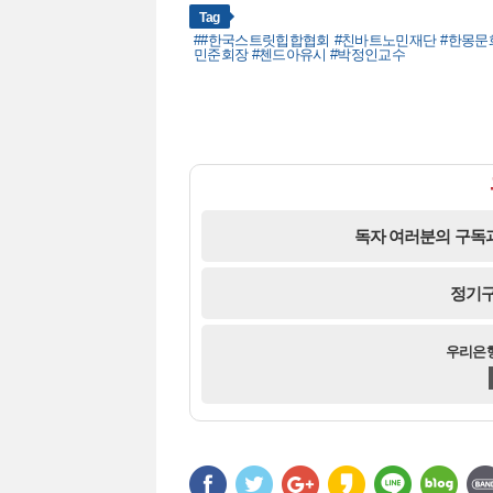
Tag
##한국스트릿힙합협회 #친바트노민재단 #한몽문화
민준회장 #첸드아유시 #박정인교수
독자 여러분의 구독과
정기구
우리은행 