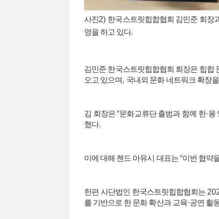
사진
2)
한국스트릿힙합협회 김민준 회장과 
영을 하고 있다
.
김민준 한국스트릿힙합협회 회장은 힙합 문
오고 있으며
,
국내외 문화 네트워크 확장을
김 회장은
“
문화교류단 출범과 함께 한
·
몽
혔다
.
이에 대해 첸드 아유시 대표는
“
이번 협약을
한편 사단법인 한국스트릿힙합협회는
20
를 기반으로 한 문화 확산과 교육
·
공연 활