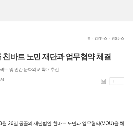
홈
검경뉴스
경찰뉴스
 친바트 노민 재단과 업무협약 체결
젝트 및 민간 문화외교 확대 추진
84
3
월
26
일 몽골의 재단법인 친바트 노민과 업무협약
(MOU)
을 체