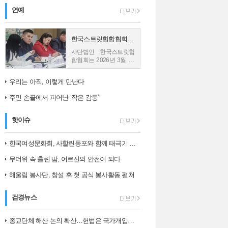
연예
한국스트릿힙합협회, 몽골 친바트 노민 재단과 업무협약 체결
사단법인 한국스트릿힙
합협회는 2026년 3월 26
일 몽골의 재단법인 친바
트 노민과 업무협약
우리는 아직, 이렇게 만난다
(MOU)을 체결했다고 밝
혔다. 사진1) 한국스트릿
주민 손끝에서 피어난 ‘작은 감동’
힙합협회와...
핫이슈
한국여성문화회, 사할린동포와 함께 태극기 그리며 ‘나라 사랑’ 되새겨
무더위 속 흘린 땀, 어르신의 안전이 되다
해울림 봉사단, 창설 후 첫 공식 봉사활동 펼쳐
검경뉴스
종교단체 해산 논의 확산…헌법은 국가개입의 한계를 어떻게 보나