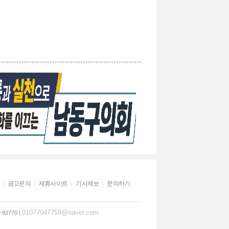
광고문의
제휴사이트
기사제보
문의하기
01077047759@naver.com
92770 |