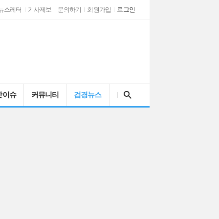
뉴스레터
기사제보
문의하기
회원가입
로그인
검색어를 입력해주세요
핫이슈
커뮤니티
검경뉴스
인천시 남동구자율방…
AI 시대와 문해력…