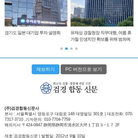
경기도 일본 대기업 투자 설명회
유재성 경찰청장 직무대행, 여름 휴
가철 민생치안 확보를 위해 범죄예
방 순찰 및 교통안전 점검
제보하기
PC 버전으로 보기
(주)검경합동신문사
본사 : 서울특별시 영등포구 대림로 148 대명빌딩 301호 | 대표전화: 070-
7317-3710 ,기자문의: 010-7704-7759
해외지사 〒424-0847 静岡県静岡市清水区大坪１丁目３−１７ 2F
제호:검경합동신문 | 발행일: 2012년 9월 10일