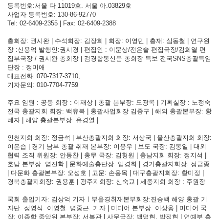
등록번호:서울 다 11019호. 서울 아.03829호
사업자 등록번호: 130-86-92770
Tel: 02-6409-2355 | Fax: 02-6409-2388
총회장: 권시완 | 수석회장: 김장희 | 회장: 이영민 | 총재: 심동철 | 연구원
장 :신용억 발행인:권시경 | 편집인 : 이문상/전은술 편집국장/김희열 편
집부국장 / 권시완 총회장 | 검경합동신문 총회장 특보 전국SNS총괄특임
단장 : 정미애
대표전화: 070-7317-3710,
기자문의: 010-7704-7759
주요 임원 : 공동 회장 : 이재상 | 총괄 본부장: 도광록 | 기획실장 : 노정숙
전국 총괄지회 회장: 백유복 | 총괄사업회장 김종구 | 해외 총괄본부장: 황
혜자 | 해양 총괄본부장: 유경열 |
인천지회 회장: 정금석 | 부산총괄지회 회장: 서상국 | 울산총괄지회 회장:
이은습 | 경기 남부 총괄 취재 본부장: 이응우 | 보도 국장: 김동일 | 대외
협력 조직 위원장: 안동찬 | 총무 국장: 김형원 | 충남지회 회장: 정지석 |
호남 본부장: 염진학 | 문화예술총단장: 임경희 | 경기총괄지회장: 정금종
| 다문화 총괄본부장: 오성호 | 고문: 손용목 | 대구총괄지회장: 황미정 |
경북총괄지회장: 권용훈 | 광주지회장: 신숙교 | 세종지회 회장 : 주원장
국회 출입기자: 김상억 기자ㅣ부울경취재본부회장:진승백 해양 총괄 기
자단: 정영식. 이영철. 명중근. 기자 | 미디어 본부장: 이상웅 | 미디어 국
장: 이종학 중앙위 본부장: 서복관 | 사무국장: 백명현, 박정현 | 연예부 총