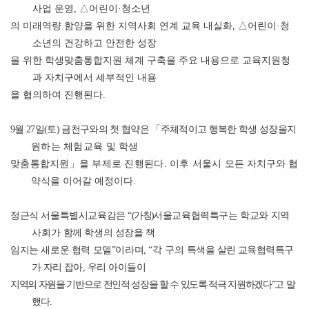
사업 운영
,
△
어린이
·
청소년
의 미래역량 함양을 위한 지역사회 연계 교육 내실화
,
△
어린이
·
청
소년의 건강하고 안전한 성장
을 위한 학생맞춤통합지원 체계 구축을 주요 내용으로 교육지원청
과 자치구에서 세부적인 내용
을 협의하여 진행된다
.
9
월
27
일
(
토
)
금천구와의 첫 협약은
「
주체적이고 행복한 학생 성장을
지
원하는 체험교육 및 학생
맞춤통합지원
」
을 부제로 진행된다
.
이후 서울시
모든 자치구와 협
약식을 이어갈 예정이다
.
정근식 서울특별시교육감은
“
(
가칭
)
서울교육협력특구는 학교와 지역
사회가
함께 학생의 성장을 책
임지는 새로운 협력 모델
”
이라며
,
“
각 구의
특색을 살린 교육협력특구
가 자리 잡아
,
우리 아이들이
지역의 자원을 기반으로 전인적 성장을 할 수 있도록 적극 지원하겠다
”
고 말
했다
.