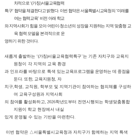
차적으로
‘(
가칭
)
서울교육협력
특구
’
협약을 체결한다고 밝혔다
.
이번 협약은 서울특별시교육청의
‘
미래를
여는 협력교육
’
비전 아래 학교
와
지역사회가 힘을 모아
어린이
‧
청소년의 성장을 지원하는 지역 맞춤형 교
육 협력 모델을 본격적으로 운
영하기 위한 것이다
.
새롭게 출발하는
‘
(
가칭
)
서울교육협력특구
’
는 기존 자치구와 교육
지
원청이 각 지역의 교육 환경
과 인프라를 바탕으로 특색 있는
교육프로그램을 운영하는 데 중점을
둔다
.
또한
,
교육지원청
,
자
치구
,
학생
,
교직원
,
학부모 및 지역기관이 참여하는 협의체를 구성하
여
교육구성원과 지역사회
의 참여를 활성화하고
, 2026
학년도부터 전면
시행되는 학생맞춤통합
지원이 학교 현장에서 내실
있게 운영될 수 있는 기반을 마련한다
.
이번 협약은
△
서울특별시교육청과 자치구가 함께하는 지역 특색