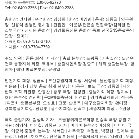
사업자 등록번호: 130-86-92770
Tel: 02-6409-2355 | Fax: 02-6409-2388
총회장: 권시완 | 수석회장: 김장희 | 회장: 이영민 | 총재: 심동철 | 연구원
장 :신용억 발행인:권시경 | 편집인 : 이문상/전은술 편집국장/김희열 편
집부국장 / 권시완 총회장 | 검경합동신문 총회장 특보 전국SNS총괄특임
단장 : 정미애
대표전화: 070-7317-3710,
기자문의: 010-7704-7759
주요 임원 : 공동 회장 : 이재상 | 총괄 본부장: 도광록 | 기획실장 : 노정숙
전국 총괄지회 회장: 백유복 | 총괄사업회장 김종구 | 해외 총괄본부장: 황
혜자 | 해양 총괄본부장: 유경열 |
인천지회 회장: 정금석 | 부산총괄지회 회장: 서상국 | 울산총괄지회 회장:
이은습 | 경기 남부 총괄 취재 본부장: 이응우 | 보도 국장: 김동일 | 대외
협력 조직 위원장: 안동찬 | 총무 국장: 김형원 | 충남지회 회장: 정지석 |
호남 본부장: 염진학 | 문화예술총단장: 임경희 | 경기총괄지회장: 정금종
| 다문화 총괄본부장: 오성호 | 고문: 손용목 | 대구총괄지회장: 황미정 |
경북총괄지회장: 권용훈 | 광주지회장: 신숙교 | 세종지회 회장 : 주원장
국회 출입기자: 김상억 기자ㅣ부울경취재본부회장:진승백 해양 총괄 기
자단: 정영식. 이영철. 명중근. 기자 | 미디어 본부장: 이상웅 | 미디어 국
장: 이종학 중앙위 본부장: 서복관 | 사무국장: 백명현, 박정현 | 연예부 총
단장: 나광진 | 취재부장: 전은술.이윤택 | 무술체육계 단장: 임광영 | 무술