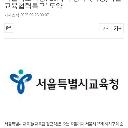
교육협력특구’ 도약
기사입력 2025.09.26 09:07
가+
가-
서울특별시교육청
(
교육감 정근식
)
은 오는
12
월까지 서울시
25
개 자치구와 순