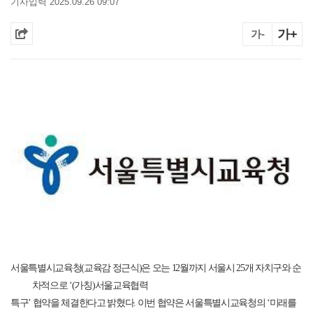
기사입력 2025.09.26 09:07
가+
가-
서울특별시교육청
(
교육감 정근식
)
은 오는
12
월까지 서울시
25
개 자치구와 순
차적으로
‘(
가칭
)
서울교육협력
특구
’
협약을 체결한다고 밝혔다
.
이번 협약은 서울특별시교육청의
‘
미래를