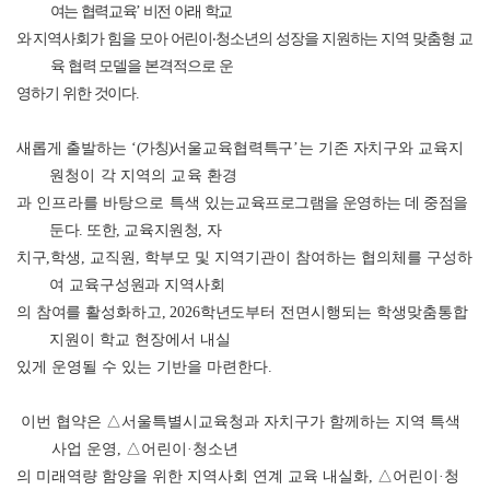
여는 협력교육
’
비전 아래 학교
와
지역사회가 힘을 모아
어린이
‧
청소년의 성장을 지원하는 지역 맞춤형 교
육 협력 모델을 본격적으로 운
영하기 위한 것이다
.
새롭게 출발하는
‘
(
가칭
)
서울교육협력특구
’
는 기존 자치구와 교육
지
원청이 각 지역의 교육 환경
과 인프라를 바탕으로 특색 있는
교육프로그램을 운영하는 데 중점을
둔다
.
또한
,
교육지원청
,
자
치구
,
학생
,
교직원
,
학부모 및 지역기관이 참여하는 협의체를 구성하
여
교육구성원과 지역사회
의 참여를 활성화하고
, 2026
학년도부터 전면
시행되는 학생맞춤통합
지원이 학교 현장에서 내실
있게 운영될 수 있는 기반을 마련한다
.
이번 협약은
△
서울특별시교육청과 자치구가 함께하는 지역 특색
사업 운영
,
△
어린이
·
청소년
의 미래역량 함양을 위한 지역사회 연계 교육 내실화
,
△
어린이
·
청