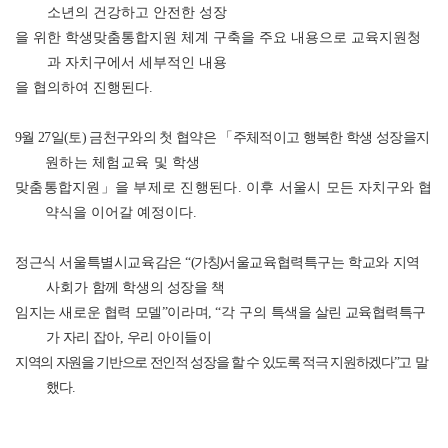
소년의 건강하고 안전한 성장
을 위한 학생맞춤통합지원 체계 구축을 주요 내용으로 교육지원청
과 자치구에서 세부적인 내용
을 협의하여 진행된다
.
9
월
27
일
(
토
)
금천구와의 첫 협약은
「
주체적이고 행복한 학생 성장을
지
원하는 체험교육 및 학생
맞춤통합지원
」
을 부제로 진행된다
.
이후 서울시
모든 자치구와 협
약식을 이어갈 예정이다
.
정근식 서울특별시교육감은
“
(
가칭
)
서울교육협력특구는 학교와 지역
사회가
함께 학생의 성장을 책
임지는 새로운 협력 모델
”
이라며
,
“
각 구의
특색을 살린 교육협력특구
가 자리 잡아
,
우리 아이들이
지역의 자원을 기반으로 전인적 성장을 할 수 있도록 적극 지원하겠다
”
고 말
했다
.