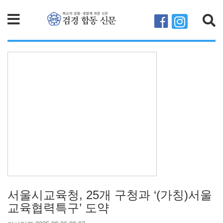
검색
서울시교육청, 25개 구청과 ‘(가칭)서울
교육협력특구’ 도약