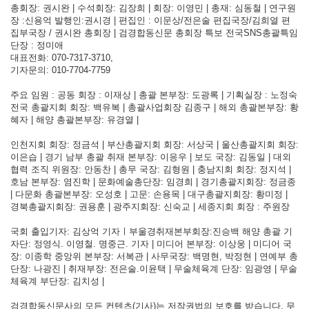
총회장: 권시완 | 수석회장: 김장희 | 회장: 이영민 | 총재: 심동철 | 연구원
장 :신용억 발행인:권시경 | 편집인 : 이문상/전은술 편집국장/김희열 편
집부국장 / 권시완 총회장 | 검경합동신문 총회장 특보 전국SNS총괄특임
단장 : 정미애
대표전화: 070-7317-3710,
기자문의: 010-7704-7759
주요 임원 : 공동 회장 : 이재상 | 총괄 본부장: 도광록 | 기획실장 : 노정숙
전국 총괄지회 회장: 백유복 | 총괄사업회장 김종구 | 해외 총괄본부장: 황
혜자 | 해양 총괄본부장: 유경열 |
인천지회 회장: 정금석 | 부산총괄지회 회장: 서상국 | 울산총괄지회 회장:
이은습 | 경기 남부 총괄 취재 본부장: 이응우 | 보도 국장: 김동일 | 대외
협력 조직 위원장: 안동찬 | 총무 국장: 김형원 | 충남지회 회장: 정지석 |
호남 본부장: 염진학 | 문화예술총단장: 임경희 | 경기총괄지회장: 정금종
| 다문화 총괄본부장: 오성호 | 고문: 손용목 | 대구총괄지회장: 황미정 |
경북총괄지회장: 권용훈 | 광주지회장: 신숙교 | 세종지회 회장 : 주원장
국회 출입기자: 김상억 기자ㅣ부울경취재본부회장:진승백 해양 총괄 기
자단: 정영식. 이영철. 명중근. 기자 | 미디어 본부장: 이상웅 | 미디어 국
장: 이종학 중앙위 본부장: 서복관 | 사무국장: 백명현, 박정현 | 연예부 총
단장: 나광진 | 취재부장: 전은술.이윤택 | 무술체육계 단장: 임광영 | 무술
체육계 부단장: 김치성 |
검경합동신문사의 모든 컨텐츠(기사)는 저작권법의 보호를 받습니다, 무