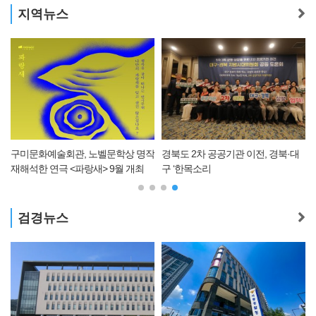
지역뉴스
구미문화예술회관, 노벨문학상 명작
경북도 2차 공공기관 이전, 경북·대
재해석한 연극 <파랑새> 9월 개최
구 ‘한목소리
검경뉴스