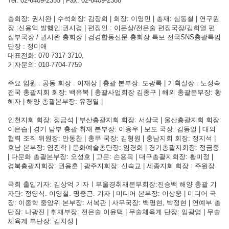
Tel: 02-6409-2355 | Fax: 02-6409-2388
총회장: 권시완 | 수석회장: 김장희 | 회장: 이영민 | 총재: 심동철 | 연구원
장 :신용억 발행인:권시경 | 편집인 : 이문상/전은술 편집국장/김희열 편
집부국장 / 권시완 총회장 | 검경합동신문 총회장 특보 전국SNS총괄특임
단장 : 정미애
대표전화: 070-7317-3710,
기자문의: 010-7704-7759
주요 임원 : 공동 회장 : 이재상 | 총괄 본부장: 도광록 | 기획실장 : 노정숙
전국 총괄지회 회장: 백유복 | 총괄사업회장 김종구 | 해외 총괄본부장: 황
혜자 | 해양 총괄본부장: 유경열 |
인천지회 회장: 정금석 | 부산총괄지회 회장: 서상국 | 울산총괄지회 회장:
이은습 | 경기 남부 총괄 취재 본부장: 이응우 | 보도 국장: 김동일 | 대외
협력 조직 위원장: 안동찬 | 총무 국장: 김형원 | 충남지회 회장: 정지석 |
호남 본부장: 염진학 | 문화예술총단장: 임경희 | 경기총괄지회장: 정금종
| 다문화 총괄본부장: 오성호 | 고문: 손용목 | 대구총괄지회장: 황미정 |
경북총괄지회장: 권용훈 | 광주지회장: 신숙교 | 세종지회 회장 : 주원장
국회 출입기자: 김상억 기자ㅣ부울경취재본부회장:진승백 해양 총괄 기
자단: 정영식. 이영철. 명중근. 기자 | 미디어 본부장: 이상웅 | 미디어 국
장: 이종학 중앙위 본부장: 서복관 | 사무국장: 백명현, 박정현 | 연예부 총
단장: 나광진 | 취재부장: 전은술.이윤택 | 무술체육계 단장: 임광영 | 무술
체육계 부단장: 김치성 |