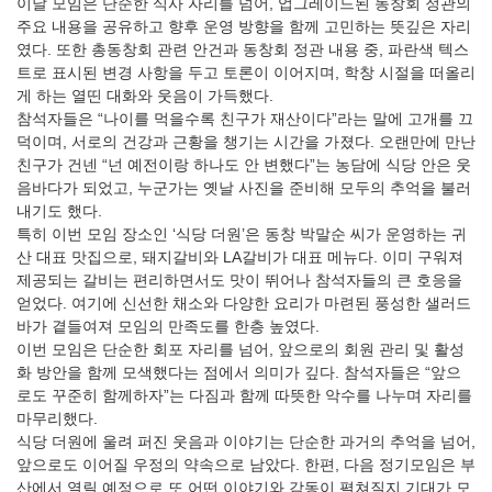
이날 모임은 단순한 식사 자리를 넘어, 업그레이드된 동창회 정관의
주요 내용을 공유하고 향후 운영 방향을 함께 고민하는 뜻깊은 자리
였다. 또한 총동창회 관련 안건과 동창회 정관 내용 중, 파란색 텍스
트로 표시된 변경 사항을 두고 토론이 이어지며, 학창 시절을 떠올리
게 하는 열띤 대화와 웃음이 가득했다.
참석자들은 “나이를 먹을수록 친구가 재산이다”라는 말에 고개를 끄
덕이며, 서로의 건강과 근황을 챙기는 시간을 가졌다. 오랜만에 만난
친구가 건넨 “넌 예전이랑 하나도 안 변했다”는 농담에 식당 안은 웃
음바다가 되었고, 누군가는 옛날 사진을 준비해 모두의 추억을 불러
내기도 했다.
특히 이번 모임 장소인 ‘식당 더원’은 동창 박말순 씨가 운영하는 귀
산 대표 맛집으로, 돼지갈비와 LA갈비가 대표 메뉴다. 이미 구워져
제공되는 갈비는 편리하면서도 맛이 뛰어나 참석자들의 큰 호응을
얻었다. 여기에 신선한 채소와 다양한 요리가 마련된 풍성한 샐러드
바가 곁들여져 모임의 만족도를 한층 높였다.
이번 모임은 단순한 회포 자리를 넘어, 앞으로의 회원 관리 및 활성
화 방안을 함께 모색했다는 점에서 의미가 깊다. 참석자들은 “앞으
로도 꾸준히 함께하자”는 다짐과 함께 따뜻한 악수를 나누며 자리를
마무리했다.
식당 더원에 울려 퍼진 웃음과 이야기는 단순한 과거의 추억을 넘어,
앞으로도 이어질 우정의 약속으로 남았다. 한편, 다음 정기모임은 부
산에서 열릴 예정으로 또 어떤 이야기와 감동이 펼쳐질지 기대가 모