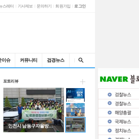
뉴스레터
기사제보
문의하기
회원가입
로그인
AI 시대와 문해력…
검색어를 입력해주세요
핫이슈
커뮤니티
검경뉴스
"아버지, 그 이름…
포토리뷰
인천시 남동구자율방…