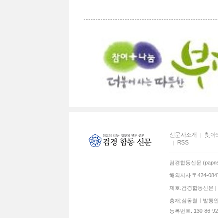
신문사소개
찾아
RSS
검경합동신문 (papns.
해외지사 〒424-0
제호:검경합동신문 | 발
총재;심동철ㅣ발행인:
등록번호: 130-86-92770