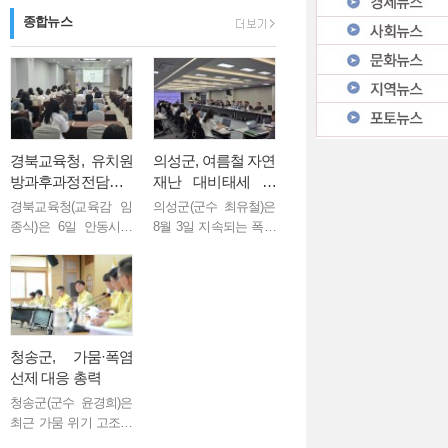
종합뉴스
AI 시대와 문해력…
경북교육청, 유치원
의성군, 여름철 자연
방과후과정전담사
재난 대비태세 점
역량 강화 연수 실시
검... 군민 안전 총력
경북교육청(교육감 임
의성군(군수 최유철)은
종식)은 6일 안동시에
8월 3일 지속되는 폭염
있는 안동그랜드호텔
과 향후 발생할 수 있는
에서 도내 유치원방과
집중호우에 대비해 군
후과정전담사 60여 명
민 피해를 최소화하기
을 대상으로 ‘2026년 유
위한 여름철 자연재난
치원방과후과정전담사
대책 회의를 개최했다.
역량 강화 연수’를 실시
이번 회의는 ...
청송군, 가뭄·폭염
했다...
선제 대응 총력
청송군(군수 윤경희)은
최근 가뭄 위기 고조와
폭염 장기화에 따른 피