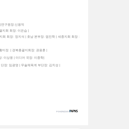
종구|연구원장:신용억
괄지회 회장: 이은습 |
지회 회장: 정지석 | 호남 본부장: 염진학 | 세종지회 회장 :
 황미정 | 경북총괄지회장: 권용훈 |
: 이상웅 | 미디어 국장: 이종학|
 단장: 임광영 | 무술체육계 부단장: 김치성 |