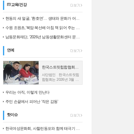
해를 최소화하기 위해
IT/교육/건강
6일 긴급 대책회의를
개최하고 주요 현장을
현동의 새 얼굴, ‘환호연’… 생태와 문화가 어우러진 주민 명소로 거듭나…
직접 점검하는 등 선제
수원 조원초,‘북맘·북선배 아침 책 읽어 주는 날’운영
대응에 나섰다. ...
남동문화재단, ‘2026년 남동생활문화센터 문화예술 교육 아카데미 1학…
연예
한국스트릿힙합협회, 몽골 친바트 노민 재단과 업무협약 체결
사단법인 한국스트릿힙
합협회는 2026년 3월 26
일 몽골의 재단법인 친바
트 노민과 업무협약
우리는 아직, 이렇게 만난다
(MOU)을 체결했다고 밝
혔다. 사진1) 한국스트릿
주민 손끝에서 피어난 ‘작은 감동’
힙합협회와...
핫이슈
한국여성문화회, 사할린동포와 함께 태극기 그리며 ‘나라 사랑’ 되새겨