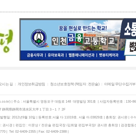
오시는 길
개인정보취급방침
청소년보호정책 (책임자 : 전은술)
이메일 무단수집거부
co.kr) | 주소 : 서울특별시 영등포구 대림로 148 대명빌딩 301호 | 사업자등록번호 : 130-86-
847 静岡県静岡市清水区大坪１丁目３−１７ 2F
행일: 2012년9월 10일 | 등록번호:서울 다 11019호. 서울 아.03829호 | 총회장: 권시완 | 수
 권시경 | 편집인 : 이문상 / 전은술 편집국장 /김희열 편집부국장/ 권시완 총회장 | 검경합동
 | Tel: 02-6409-2355 | Fax: 02-6409-2388 |