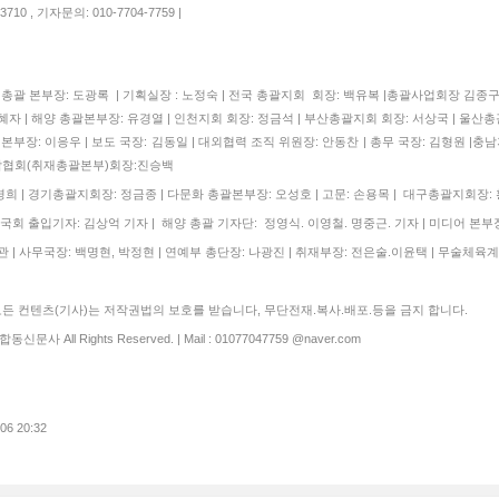
710 , 기자문의: 010-7704-7759 |
| 총괄 본부장: 도광록 | 기획실장 : 노정숙 | 전국 총괄지회 회장: 백유복 |총괄사업회장 김
자 | 해양 총괄본부장: 유경열 | 인천지회 회장: 정금석 | 부산총괄지회 회장: 서상국 | 울산총
본부장: 이응우 | 보도 국장: 김동일 | 대외협력 조직 위원장: 안동찬 | 총무 국장: 김형원 |충남
협회(취재총괄본부)회장:진승백
 | 경기총괄지회장: 정금종 | 다문화 총괄본부장: 오성호 | 고문: 손용목 | 대구총괄지회장:
국회 출입기자: 김상억 기자 | 해양 총괄 기자단: 정영식. 이영철. 명중근. 기자 | 미디어 본부장
 | 사무국장: 백명현, 박정현 | 연예부 총단장: 나광진 | 취재부장: 전은술.이윤택 | 무술체육계
 컨텐츠(기사)는 저작권법의 보호를 받습니다, 무단전재.복사.배포.등을 금지 합니다.
합동신문사 All Rights Reserved. | Mail : 01077047759 @naver.com
.06 20:32