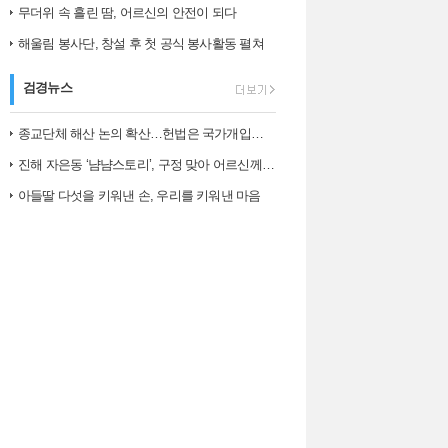
무더위 속 흘린 땀, 어르신의 안전이 되다
해울림 봉사단, 창설 후 첫 공식 봉사활동 펼쳐
검경뉴스
종교단체 해산 논의 확산…헌법은 국가개입의 한계를 어떻게 보나
진해 자은동 ‘냠냠스토리’, 구정 맞아 어르신께 ‘따뜻한 한 끼, 떡국’…
아들딸 다섯을 키워낸 손, 우리를 키워낸 마음