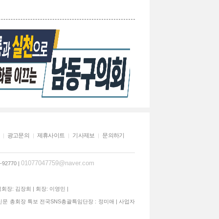
광고문의
제휴사이트
기사제보
문의하기
01077047759@naver.com
92770 |
석회장: 김장희 | 회장: 이영민 |
신문 총회장 특보 전국SNS총괄특임단장 : 정미애 | 사업자