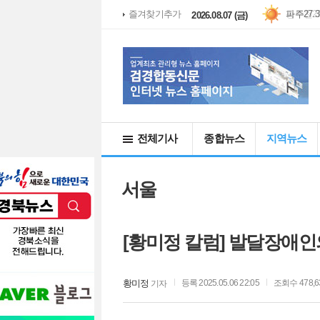
파주
27.
즐겨찾기추가
2026.08.07 (금)
전체기사
종합뉴스
지역뉴스
서울
[황미정 칼럼] 발달장애인
황미정
등록 2025.05.06 22:05
조회수 478,6
기자