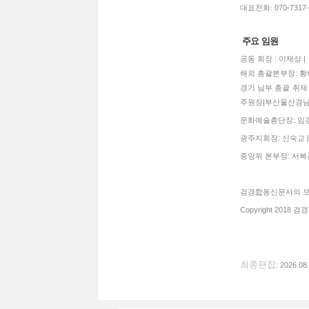
대표전화: 070-7317-3
주요 임원
공동 회장 : 이재상 
해외 총괄본부장: 황혜
경기 남부 총괄 취재 
주원장|부산울산경남
문화예술총단장: 임경희
광주지회장: 신숙교 |
중앙위 본부장: 서복관
검경합동신문사의 모든
Copyright 2018 검경
최종편집
: 2026.08