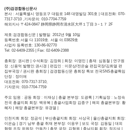
(주)검경합동신문사
본사 : 서울특별시 영등포구 대림로 148 대명빌딩 301호 | 대표전화: 070-
7317-3710 ,기자문의: 010-7704-7759
해외지사 〒424-0847 静岡県静岡市清水区大坪１丁目３−１７ 2F
제호:검경합동신문 | 발행일: 2012년 9월 10일
등록번호:서울 다 11019호. 서울 아.03829호
사업자 등록번호: 130-86-92770
Tel: 02-6409-2355 | Fax: 02-6409-2388
총회장: 권시완 | 수석회장: 김장희 | 회장: 이영민 | 총재: 심동철 | 연구원
장 :신용억 발행인:권시경 | 편집인 : 이문상/전은술 편집국장/김희열 편
집부국장 / 권시완 총회장 | 검경합동신문 총회장 특보 전국SNS총괄특임
단장 : 정미애
대표전화: 070-7317-3710,
기자문의: 010-7704-7759
주요 임원 : 공동 회장 : 이재상 | 총괄 본부장: 도광록 | 기획실장 : 노정숙
전국 총괄지회 회장: 백유복 | 총괄사업회장 김종구 | 해외 총괄본부장: 황
혜자 | 해양 총괄본부장: 유경열 |
인천지회 회장: 정금석 | 부산총괄지회 회장: 서상국 | 울산총괄지회 회장:
이은습 | 경기 남부 총괄 취재 본부장: 이응우 | 보도 국장: 김동일 | 대외
협력 조직 위원장: 안동찬 | 총무 국장: 김형원 | 충남지회 회장: 정지석 |