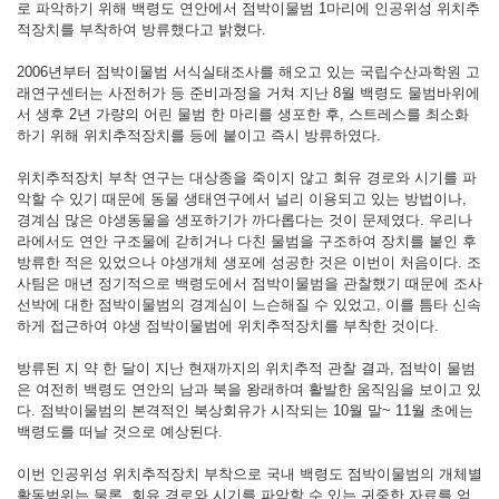
로 파악하기 위해 백령도 연안에서 점박이물범 1마리에 인공위성 위치추
적장치를 부착하여 방류했다고 밝혔다.
2006년부터 점박이물범 서식실태조사를 해오고 있는 국립수산과학원 고
래연구센터는 사전허가 등 준비과정을 거쳐 지난 8월 백령도 물범바위에
서 생후 2년 가량의 어린 물범 한 마리를 생포한 후, 스트레스를 최소화
하기 위해 위치추적장치를 등에 붙이고 즉시 방류하였다.
위치추적장치 부착 연구는 대상종을 죽이지 않고 회유 경로와 시기를 파
악할 수 있기 때문에 동물 생태연구에서 널리 이용되고 있는 방법이나,
경계심 많은 야생동물을 생포하기가 까다롭다는 것이 문제였다. 우리나
라에서도 연안 구조물에 갇히거나 다친 물범을 구조하여 장치를 붙인 후
방류한 적은 있었으나 야생개체 생포에 성공한 것은 이번이 처음이다. 조
사팀은 매년 정기적으로 백령도에서 점박이물범을 관찰했기 때문에 조사
선박에 대한 점박이물범의 경계심이 느슨해질 수 있었고, 이를 틈타 신속
하게 접근하여 야생 점박이물범에 위치추적장치를 부착한 것이다.
방류된 지 약 한 달이 지난 현재까지의 위치추적 관찰 결과, 점박이 물범
은 여전히 백령도 연안의 남과 북을 왕래하며 활발한 움직임을 보이고 있
다. 점박이물범의 본격적인 북상회유가 시작되는 10월 말~ 11월 초에는
백령도를 떠날 것으로 예상된다.
이번 인공위성 위치추적장치 부착으로 국내 백령도 점박이물범의 개체별
활동범위는 물론, 회유 경로와 시기를 파악할 수 있는 귀중한 자료를 얻