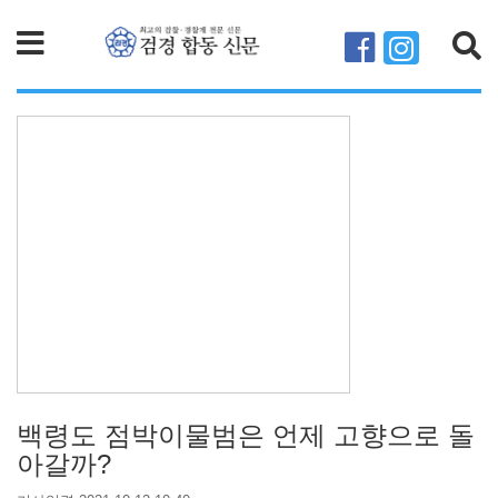
검색
백령도 점박이물범은 언제 고향으로 돌
아갈까?