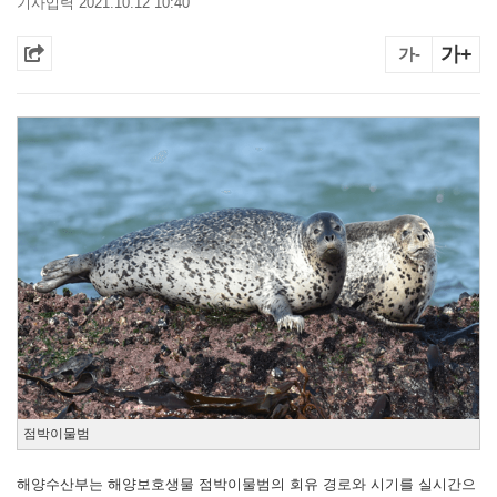
기사입력 2021.10.12 10:40
가+
가-
점박이물범
해양수산부는 해양보호생물 점박이물범의 회유 경로와 시기를 실시간으